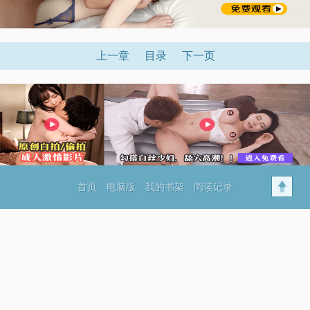
上一章
目录
下一页
首页
电脑版
我的书架
阅读记录