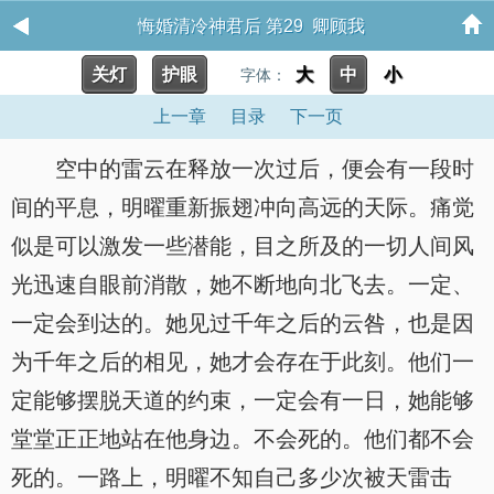
悔婚清冷神君后 第29 卿顾我
关灯
护眼
大
中
小
字体：
上一章
目录
下一页
空中的雷云在释放一次过后，便会有一段时
间的平息，明曜重新振翅冲向高远的天际。痛觉
似是可以激发一些潜能，目之所及的一切人间风
光迅速自眼前消散，她不断地向北飞去。一定、
一定会到达的。她见过千年之后的云咎，也是因
为千年之后的相见，她才会存在于此刻。他们一
定能够摆脱天道的约束，一定会有一日，她能够
堂堂正正地站在他身边。不会死的。他们都不会
死的。一路上，明曜不知自己多少次被天雷击