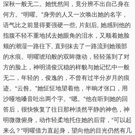
深秋一般无二。她恍然间，竟分辨不出自己身在
何方。“明曜。”身旁的人又一次唤出她的名字，
语气比之前显得要强硬一些, 片刻后, 她感到他的
指腹不轻不重地拭去她眼角的泪水，又顺着她脸
颊的潮湿一路往下, 直到抹去了一路流到她颈部
的水痕。明曜琥珀般的双眸微动，轻轻落到了对
方的脸上，神明清俊沉稳的样貌与她记忆中一般
无二，年轻的，俊逸的，不曾有过半分岁月的痕
迹。“云咎。”她怔怔地望着他，半晌才张口，用
沙哑地嗓音吐出两个字。“嗯。”他在听到她的回
答后，很快恢复了往日那种淡然平静的神色，神
明微微俯身，动作轻柔地托住她的后背，“可以起
来么？”明曜借力直起身，望向他的目光仍然有几