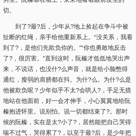
切。
到了?最?后，少年从?地上捡起在争斗中被
扯断的红绳，亲手给他重新系上。“没关系，我看
到了?，是他们先欺负你的。”“你也勇敢地反击
了?，很厉害。”直到这时，阮榛才低低地哭出声
来，不说话，也没什?么声音，就是给小脸憋得
通红，瘦弱的肩膀都在抖。为什?么。为什?么是
他被欺负呢？少年似乎不太?会哄人?，手足无措
地站在他面前，好一会才伸手，小心翼翼地给阮
榛抱进怀里。说别怕。说一切都结束了?。那时
候的阮榛，实在是太?小了?，居然能把自己哭得
喘不过气，哭得累了?，以至于最?后，是少年把