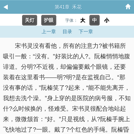
第41章 禾花
关灯
护眼
大
中
小
字体：
上一章
目录
下一章
宋书灵没有看他，所有的注意力?被书籍所
吸引一般：“没有。”好装比的人?。阮榛悄悄地腹
诽道。分明?不近视，却偏偏要戴个眼镜，还要
装着在这里看书——明?明?是在监视自己。“那
没有事的话，”阮榛笑了?起来，“能不能先离开，
我想去洗个澡。”身上穿的是医院的病号服，不知
什?么时候换的，怪难受。宋书灵很配合地站起
来，微微颔首：“好。”只是视线，从?阮榛手腕上
飞快地过了?一眼。戴了?个红色的手绳。阮榛昏