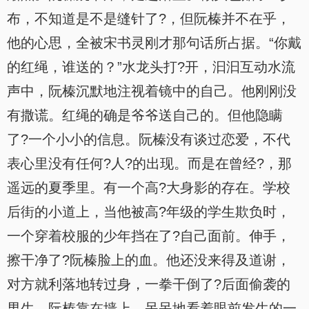
布，不知道是不是缝针了?，但阮榛并不在乎，
他的心思，全被宋书灵刚才那句话所占据。“你戴
的红绳，谁送的？”水龙头打?开，汩汩互动水流
声中，阮榛沉默地注视着镜中的自己。他刚刚没
有撒谎。红绳的确是爷爷送自己的。但他隐瞒
了?一个小小的信息。阮榛没有谈过恋爱，不代
表心里没有任何?人?的出现。而是在曾经?，那
遥远的夏季里。有一个高?大身影的存在。学校
后街的小道上，当他被高?年级的学生欺负时，
一个穿着校服的少年挡在了?自己面前。伸手，
擦干净了?阮榛脸上的血。他还没来得及道谢，
对方就利落地转过身，一拳干倒了?后面偷袭的
男生。阮榛靠在墙上，呆呆地看着眼前发生的一