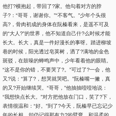
他打?横抱起，带回了?家。他勾着对方的脖
子?：“哥哥，谢谢你。”“不客气。”少年个头很
高?，骨肉初成的身体在阮榛看来，是遥不可及
的“大人?”的世界，他不知道自己什?么时候才能
长大。长大，真是一件好漫长的事呀。踏进柳坡
巷的时候，阳光透过皂荚树，洒了?满地的金色
斑驳，在鼓噪的蝉鸣声中，少年看着他的眼睛。
“这不是你的错，不要哭了?。”可过了?一会，他
又?说：“算了?，想哭就哭吧。”阮榛嘴一撇，真
的又?开始继续哭。“哥哥，”他抽抽噎噎地说：
“我想快点长大。”对方把他放在门口，笑了?下，
表情很温和：“好。”到了?今天，阮榛早已忘记少
年的长相，却仍记得那有力?的臂弯，和温柔的