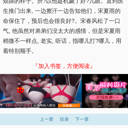
烦躁的样子。所?以他趁机觑了好?几眼。直到医
生推门出来, 一边擦汗一边告知他们，宋夏雨的
命保住了，预后也会很良好?。宋春风松了一口
气, 他虽然对弟弟们没太大的感情，但是宋夏雨
稍微不一样点, 老实, 听话，指哪儿打?哪儿，用
着特别顺手。
『加入书签，方便阅读』
上一章
目录
下一章