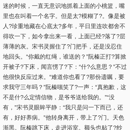
迷的时候，一直无意识地抓着上面的小桃篮，嘴
里也在叫着一个名字。但是太?模糊了?。像是被
人?珍重地藏在心底太?多年，平日里连吹都舍不
得吹一下，如今拿出来一看，上面已经?落了?层
薄薄的灰。宋书灵握住了?门把手，还是没忍住
地回头。“你戴的红绳，谁送的？”阮榛正打?算掀
开被子?下床，闻言愣了?下：“什?么意思？”不过
他很快反应过来。“难道你也看了?那份遗嘱，要
求我守三年吗？”阮榛嗤笑了?一声：“真抱歉，这
不是什?么定情信物，是爷爷送给我的。”“没
有，”宋书灵眼眸平静：“我只是问一下而已，还
有，好好养病。”他转身离开，带上了?门。天色
渐黑。阮榛跳下床，走进浴室。额头也贴了?纱