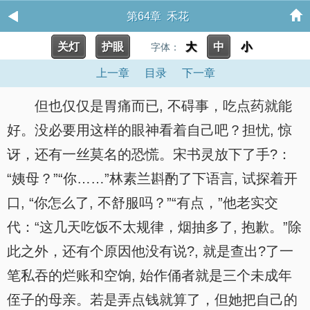
第64章 禾花
关灯
护眼
大
中
小
字体：
上一章
目录
下一章
但也仅仅是胃痛而已, 不碍事，吃点药就能
好。没必要用这样的眼神看着自己吧？担忧, 惊
讶，还有一丝莫名的恐慌。宋书灵放下了手?：
“姨母？”“你……”林素兰斟酌了下语言, 试探着开
口, “你怎么了, 不舒服吗？”“有点，”他老实交
代：“这几天吃饭不太规律，烟抽多了, 抱歉。”除
此之外，还有个原因他没有说?, 就是查出?了一
笔私吞的烂账和空饷, 始作俑者就是三个未成年
侄子的母亲。若是弄点钱就算了，但她把自己的