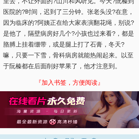
里去，不让外面的?山川和风听见。今天?阮榛到
医院的?时间，迟到了三分钟。张老头没?在意，
因为临床的?阿姨正在给大家表演翻花绳，别说?
是他了，隔壁病房好几个?小孩也过来看?，都是
胳膊上挂着绷带，或是腿上打了石膏，冬天?
嘛，只要一下雪，骨科病房就能热闹起来。以至
于阮榛都在后面削好苹果了，他才注意到。
『加入书签，方便阅读』