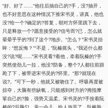
“好、好了……”他往后抽自己的?手，没?抽开，
也不好意思在这种情况下推宋书灵，讲真，他也
没?给一个?确定的?答复，朝对方怀里跳下去，
只是释放一个?愿意接受的?信号而?已，怎么就
晕晕乎乎的?到了这个?地步。“怎么？”宋书灵抬
眸：“想反悔？”“不是，”阮榛摇头，“我还什么都
没?说?呢……”宋书灵看?着他，牵着阮榛的?手
突然使劲儿一拉，他没?防备，整个?人都往前踉
跄了下，被带进宋书灵的?怀里。“那?就现在
说?。”可下一秒，他就又被吻住了。呼吸再度被
掠夺，大脑有些缺氧，只能感到对方的?拇指摩
挲自己的?脸，强势又温柔。宋书灵的?手按着阮
榛的?后脑勺，亲一会儿，给人放开了。阮榛脸