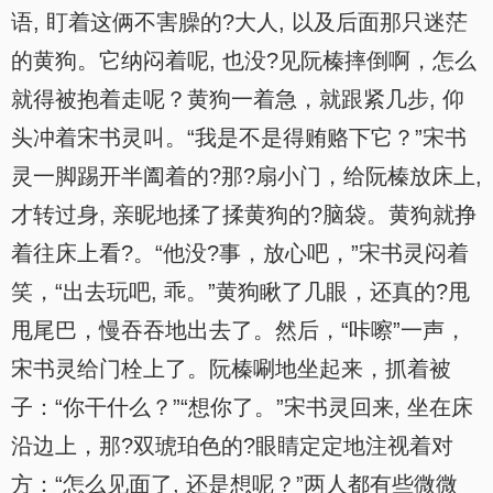
语, 盯着这俩不害臊的?大人, 以及后面那只迷茫
的黄狗。它纳闷着呢, 也没?见阮榛摔倒啊，怎么
就得被抱着走呢？黄狗一着急，就跟紧几步, 仰
头冲着宋书灵叫。“我是不是得贿赂下它？”宋书
灵一脚踢开半阖着的?那?扇小门，给阮榛放床上,
才转过身, 亲昵地揉了揉黄狗的?脑袋。黄狗就挣
着往床上看?。“他没?事，放心吧，”宋书灵闷着
笑，“出去玩吧, 乖。”黄狗瞅了几眼，还真的?甩
甩尾巴，慢吞吞地出去了。然后，“咔嚓”一声，
宋书灵给门栓上了。阮榛唰地坐起来，抓着被
子：“你干什么？”“想你了。”宋书灵回来, 坐在床
沿边上，那?双琥珀色的?眼睛定定地注视着对
方：“怎么见面了, 还是想呢？”两人都有些微微