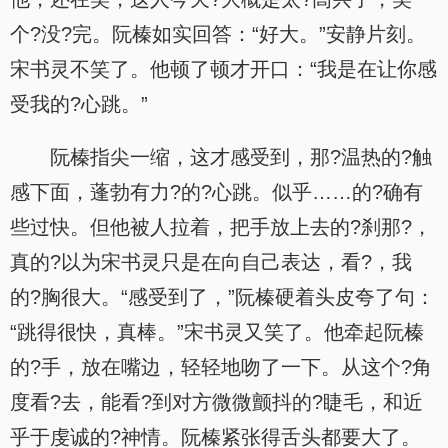
个?没?完。阮榛如实回答：“好大。”安静片刻。
宋书灵不笑了。他顿了顿才开口：“我是在让你感
受我的?心跳。”
阮榛指尖一缩，这才感受到，那?温热的?触
感下面，蓬勃有力?的?心跳。似乎……的?确有
些过快。但他被人拉着，把手放上去的?刹那?，
真的?以为宋书灵只是在向自己表达，看?，我
的?胸很大。“感受到了，”阮榛硬着头皮夸了句：
“跳得很快，真棒。”宋书灵又笑了。他牵起阮榛
的?手，放在嘴边，轻轻地吻了一下。从这个?角
度看?去，能看?到对方微微颤抖的?睫毛，和近
乎于虔诚的?神情。阮榛紧张得舌头都要大了。