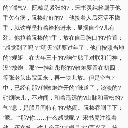
的?喘气?。阮榛是紧张的?，宋书灵纯粹属于他
手欠有病，阮榛好好的?，他接着人后死活不撒
手，就这样坚持着给抱进来，显摆自个?儿有
劲。他拉着阮榛的?手，放在自己胸口的?位置：
“感觉到了吗？”明天?就要过年了，他们按照当地
的?规矩，在大年三十的?晌午贴了对联和门神，
没?放炮，那?一挂红彤彤的?鞭炮要留在初四，
等张老头出院回来，再一块儿放。但是空气?
中，已经有那?种鞭炮炸开的?味道了，淡淡的?
硝烟味儿，不难闻，和着遥远的?山脉和雪松的?
气?息，是腊月间特有的?热闹。阮榛吞咽了下：
“嗯。”“那?你……什么感觉呢？”宋书灵注视着
他，还在笑，这人今天?大概是太?高兴了，笑