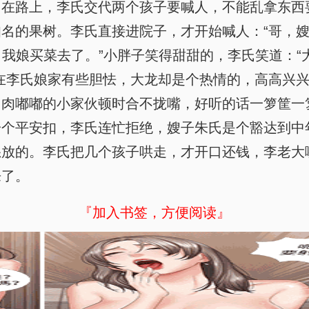
。在路上，李氏交代两个孩子要喊人，不能乱拿东西
名的果树。李氏直接进院子，才开始喊人：“哥，嫂子
了，我娘买菜去了。”小胖子笑得甜甜的，李氏笑道：
在李氏娘家有些胆怯，大龙却是个热情的，高高兴
，肉嘟嘟的小家伙顿时合不拢嘴，好听的话一箩筐一
一个平安扣，李氏连忙拒绝，嫂子朱氏是个豁达到中
怒放的。李氏把几个孩子哄走，才开口还钱，李老大
来了。
『加入书签，方便阅读』