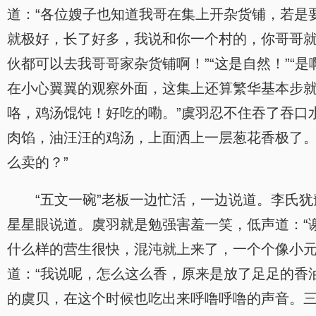
道：“各位嫂子也知道我哥在集上开杂货铺，若是
就极好，长了好多，我说和你一个村的，你哥哥就
伙都可以去我哥哥家杂货铺啊！”“这是自然！”
在小心翼翼的观察外面，这集上还算繁华基本步就
咯，鸡汤馄饨！好吃的嘞。”虞羽忍不住吞了吞口
肉馅，油汪汪的鸡汤，上面洒上一层葱花香极了。
么卖的？”
“五文一碗”老板一边忙活，一边说道。李氏
星星眼说道。虞羽就是勉强害羞一笑，低声道：“
什么样的营生很快，混沌就上来了，一个个像小
道：“我说呢，怎么这么香，原来是放了足足的香
的虞贝，在这个时候也吃出来呼噜呼噜的声音。
.