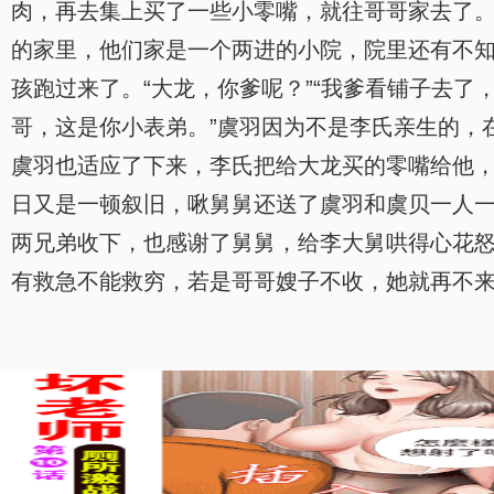
肉，再去集上买了一些小零嘴，就往哥哥家去了
的家里，他们家是一个两进的小院，院里还有不知
孩跑过来了。“大龙，你爹呢？”“我爹看铺子去
哥，这是你小表弟。”虞羽因为不是李氏亲生的，
虞羽也适应了下来，李氏把给大龙买的零嘴给他
日又是一顿叙旧，啾舅舅还送了虞羽和虞贝一人
两兄弟收下，也感谢了舅舅，给李大舅哄得心花
有救急不能救穷，若是哥哥嫂子不收，她就再不