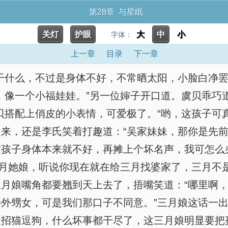
第28章 与星眠
关灯
护眼
大
中
小
字体：
上一章
目录
下一章
干什么，不过是身体不好，不常晒太阳，小脸白净罢
，像一个小福娃娃。”另一位婶子开口道。虞贝乖巧
贝搭配上俏皮的小表情，可爱极了。“哟，这孩子可
来，还是李氏笑着打趣道：“吴家妹妹，那你是先
孩子身体本来就不好，再摊上个坏名声，我可怎么办
三月她娘，听说你现在就在给三月找婆家了，三月不
月娘嘴角都要翘到天上去了，捂嘴笑道：“哪里啊
外甥女，可是我们那口子不同意。”三月娘这话一
天招猫逗狗，什么坏事都干尽了，这三月娘明显要把