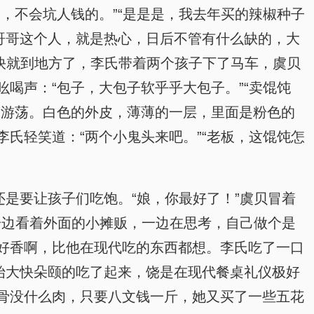
，不会坑人钱的。”“是是是，我去年买的辣椒种子
哥哥这个人，就是热心，日后不管有什么缺的，大
很快就到地方了，李氏带着两个孩子下了马车，虞贝
喝声：“包子，大包子软乎乎大包子。”“卖馄饨
尖游荡。白色的外皮，薄薄的一层，里面是粉色的
氏轻笑道：“两个小鬼头来吧。”“老板，这馄饨怎
是要让孩子们吃饱。“娘，你最好了！”虞贝冒着
一边看着外面的小摊贩，一边在思考，自己做个是
好香啊，比他在现代吃的东西都想。李氏吃了一口
始大快朵颐的吃了起来，饶是在现代餐桌礼仪极好
骨没什么肉，只要八文钱一斤，她又买了一些五花