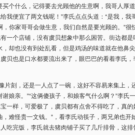
要买个什么，记得要去光顾他的生意啊，我哥人厚道
给我便宜了两文钱呢！”李氏点点头道：“是我，我
“是啊，你家哥哥会做生意，我们自然是要光顾的。”
有一个店铺，没有虞贝想象中那么困苦。街边都是吆
水，却也没有到处乱看，但是鸡汤的味道就在他鼻
虞贝也是口水都要流出来了，眼巴巴的看着李氏，李
犹豫片刻，还是一人点了一碗，这好不容易来集上，还
谢谢娘亲。”“这俩傻孩子，和娘客气什么啊？”李氏
元宝一样，可爱极了，虞贝都有点舍不得吃了，真的
油，难怪贵一文钱。”，看李氏动筷子，两兄弟也开
三人吃完饭，李氏就去猪肉铺子买了几斤排骨，这排