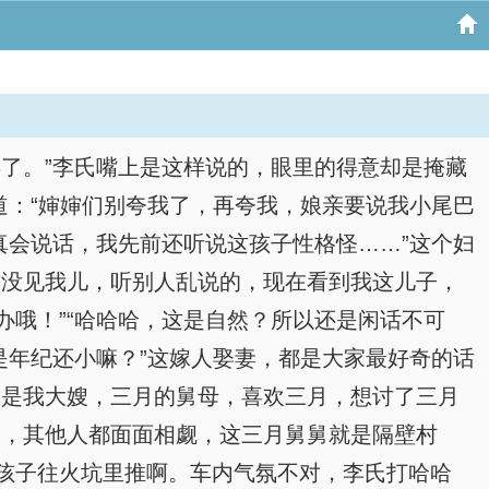
了。”李氏嘴上是这样说的，眼里的得意却是掩藏
道：“婶婶们别夸我了，再夸我，娘亲要说我小尾巴
真会说话，我先前还听说这孩子性格怪……”这个妇
前没见我儿，听别人乱说的，现在看到我这儿子，
哦！”“哈哈哈，这是自然？所以还是闲话不可
是年纪还小嘛？”这嫁人娶妻，都是大家最好奇的话
，是我大嫂，三月的舅母，喜欢三月，想讨了三月
出，其他人都面面相觑，这三月舅舅就是隔壁村
孩子往火坑里推啊。车内气氛不对，李氏打哈哈