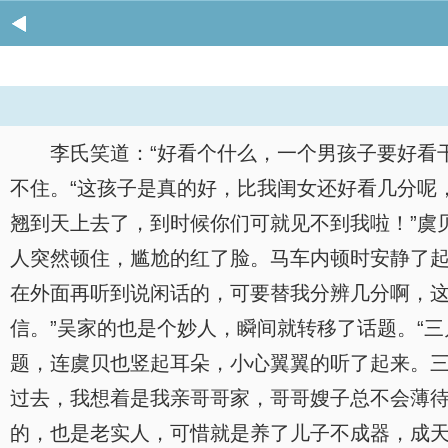
李氏笑道：“好看个什么，一个男孩子要好看
不住。“这孩子是真的好，比我闺女还好看几分呢
翘到天上去了，到时候你们可就见不到我啦！”虞
人突然顿住，尴尬的红了脸。马车内顿时安静了起
在外面再听到说闲话的，可要替我分辨几分啊，这
信。”吴家的也是个妙人，瞬间就转移了话题。“
题，连虞贝也竖起耳朵，小心翼翼的听了起来。三
过去，我想着是我亲哥哥家，哥哥嫂子总不会薄待
的，也是老实人，可惜就是养了儿子不成器，成