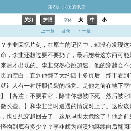
第2章 深夜的饿兽
关灯
护眼
大
中
小
字体：
上一章
目录
下一章
鉴？李韭回忆片刻，在原主的记忆中，却没有发现这
逃命，李韭还想过要不要扔了，最后想着这东西可能
过来后才出现的。李韭突然心跳加速。他的穿越会不
页的空白，直到他翻了大约四十多页后，终于看到了
着就让人有一种肝胆俱裂的感觉。是他之前在地下室
睛】【备注：不要看它，除非你想被吓死，然后被它
稍微长些。】和李韭当时遭遇的情况对上了。这应该
解，也更想穿越回去了。这尼玛也太危险了！他之前
的怪物到底有多少？？李韭颇为崩溃地继续向后翻阅