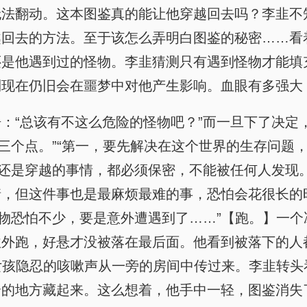
无法翻动。这本图鉴真的能让他穿越回去吗？李韭不
越回去的方法。至于该怎么弄明白图鉴的秘密……看
还是他遇到过的怪物。李韭猜测只有遇到怪物才能填
到现在仍旧会在噩梦中对他产生影响。血眼有多强大
：“总该有不这么危险的怪物吧？”而一旦下了决定
出三个点。”“第一，要先解决在这个世界的生存问题
鉴还是穿越的事情，都必须保密，不能被任何人发现。
，但这件事也是最麻烦最难的事，恐怕会花很长的时
怪物恐怕不少，要是意外遭遇到了……”【跑。】一
外跑，好悬才没被落在最后面。他看到被落下的人
”女孩隐忍的咳嗽声从一旁的房间中传过来。李韭转
全的地方藏起来。这么想着，他手中一轻，图鉴消失