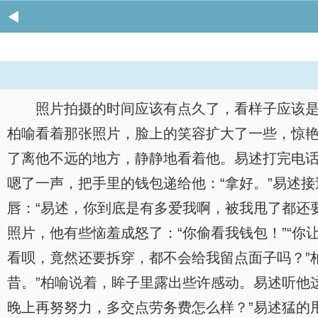
照片拍摄的时间应该有点久了，看样子应该
柏喻看着那张照片，脸上的笑容扩大了一些，惊
了离他不远的地方，静静地看着他。易述打完电话
嗯了一声，把手里的钱包递给他：“拿好。”易述
唇：“易述，你到底是有多爱我啊，被我甩了都还
照片，他有些恼羞成怒了：“你偷看我钱包！”“你
看呗，竟然还要拆穿，都不会给我留点面子吗？”柏
昔。”柏喻说着，眸子里露出些许感动。易述听他这
晚上再努努力，多交点劳务费怎么样？”易述猛的甩