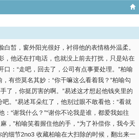
脸白皙，窗外阳光很好，衬得他的表情格外温柔。
影，他还在打电话，也就没上前去打扰，只是站在
口：“走吧，回去了，公司有点事要处理。”柏喻
，有些莫名其妙：“你干嘛这么看着我？”柏喻勾
手了，你挺厉害的啊。”易述这才想起他钱夹里的
分吧。”易述耳朵红了，他别过眼不敢看他：“看就
他：“谢我什么？”“谢你不论我是谁，都爱我如往
肉麻，”柏喻笑着握住他的手，“为了补偿你，我今天
的细节2no3 收藏柏喻在大扫除的时候，翻出来一