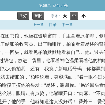
第69章 踢弯月亮
关灯
护眼
大
中
小
字体：
上一章
目录
下一章
是在图书馆，他坐在玻璃窗前，手里拿着冰咖啡，侧
艳了结账的收营员。出了咖啡厅，柏喻看着易述的背
，一回头，就看见柏喻默默地看着自己。他走过去开
接过钱包，放进口袋里，他看着神色温柔看着他的柏喻
要找人偷拍我，还有，我换了新电话号码，你都弄到
让我去结账的，”柏喻说着，笑容满面，“看一眼不过
喻摸了摸他的头发：“易述，谢谢你。”易述回头看
么说，眼睛走有点烫，他嘟囔开口：“肉麻。”“不
开了他的手，他就知道这人没好话！ 番外三：爱你