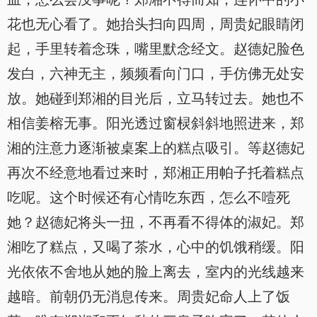
花也无心看了。她抬头扫向四周，周贵妃眼睛闭
起，手里转着念珠，嘴里默念经文。赵德妃脸色
发白，六神无主，频频看向门口，手仿佛无处安
放。她碰到郑湘的目光后，立马转过去。她也不
相信姜榕无事。阳光透过窗棂斜斜地照进来，郑
湘的注意力逐渐被桌案上的糕点吸引。等赵德妃
再次不经意地看过来时，郑湘正用帕子托着糕点
吃呢。这个时候还有心情吃东西，怎么不噎死
她？赵德妃将头一扭，不再看不得体的淑妃。郑
湘吃了糕点，又喝了茶水，心中的饥饿稍缓。阳
光依依不舍地从她的脸上离去，室内的光线越来
越暗。前朝仍无消息传来。周贵妃命人上了饭