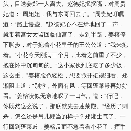
头，目送姜郑一人离去。赵德妃抿抿嘴，对周贵
妃道：“周姐姐，我与东哥回去了。”周贵妃叮嘱
道：“路上慢些。”赵德妃心不在焉地回了一声，
就带着宫女太监回临仙宫了。走到半路，姜榕停
下脚步，对于抱着小花皇子的王公公道：“我来抱
着。”小花今天刚满三个月，比着之前重了不少，
抱在怀中沉甸甸的。“这小家伙到底吃了多少饭，
这么重。”姜榕脸色轻松，想要掀开襁褓细看。郑
湘阻止道：“别掀，外面有风，等回蓬莱殿再好好
看。”姜榕状似无奈地叹了一口气，道：“行吧，
你既然这么说了，那朕就先去蓬莱殿。”经历了刺
杀，怎么还是吊儿郎当的样子？郑湘生气了。一
行回到蓬莱殿，姜榕反而不急着看小花了，挥手