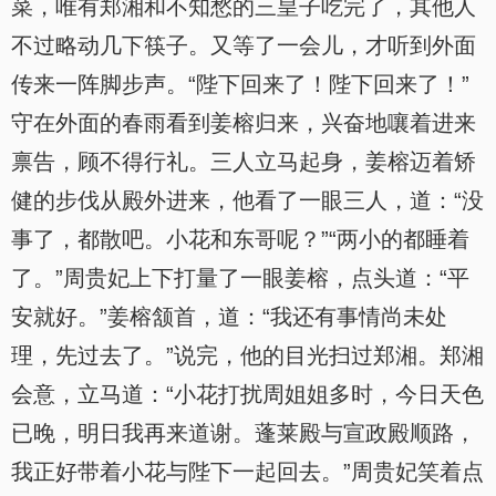
菜，唯有郑湘和不知愁的三皇子吃完了，其他人
不过略动几下筷子。又等了一会儿，才听到外面
传来一阵脚步声。“陛下回来了！陛下回来了！”
守在外面的春雨看到姜榕归来，兴奋地嚷着进来
禀告，顾不得行礼。三人立马起身，姜榕迈着矫
健的步伐从殿外进来，他看了一眼三人，道：“没
事了，都散吧。小花和东哥呢？”“两小的都睡着
了。”周贵妃上下打量了一眼姜榕，点头道：“平
安就好。”姜榕颔首，道：“我还有事情尚未处
理，先过去了。”说完，他的目光扫过郑湘。郑湘
会意，立马道：“小花打扰周姐姐多时，今日天色
已晚，明日我再来道谢。蓬莱殿与宣政殿顺路，
我正好带着小花与陛下一起回去。”周贵妃笑着点