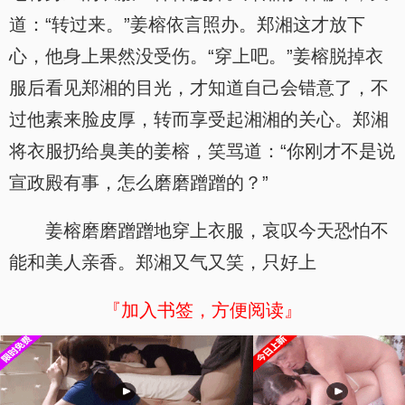
道：“转过来。”姜榕依言照办。郑湘这才放下
心，他身上果然没受伤。“穿上吧。”姜榕脱掉衣
服后看见郑湘的目光，才知道自己会错意了，不
过他素来脸皮厚，转而享受起湘湘的关心。郑湘
将衣服扔给臭美的姜榕，笑骂道：“你刚才不是说
宣政殿有事，怎么磨磨蹭蹭的？”
姜榕磨磨蹭蹭地穿上衣服，哀叹今天恐怕不
能和美人亲香。郑湘又气又笑，只好上
『加入书签，方便阅读』