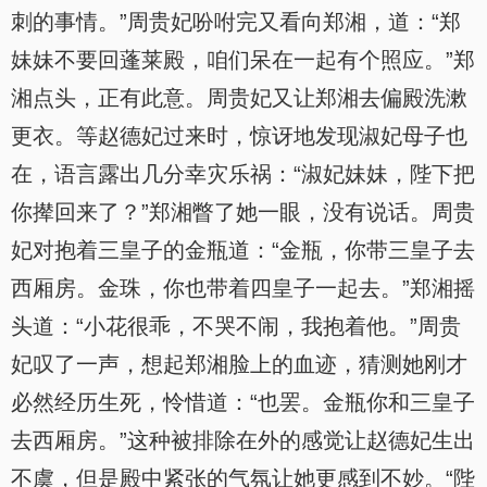
刺的事情。”周贵妃吩咐完又看向郑湘，道：“郑
妹妹不要回蓬莱殿，咱们呆在一起有个照应。”郑
湘点头，正有此意。周贵妃又让郑湘去偏殿洗漱
更衣。等赵德妃过来时，惊讶地发现淑妃母子也
在，语言露出几分幸灾乐祸：“淑妃妹妹，陛下把
你撵回来了？”郑湘瞥了她一眼，没有说话。周贵
妃对抱着三皇子的金瓶道：“金瓶，你带三皇子去
西厢房。金珠，你也带着四皇子一起去。”郑湘摇
头道：“小花很乖，不哭不闹，我抱着他。”周贵
妃叹了一声，想起郑湘脸上的血迹，猜测她刚才
必然经历生死，怜惜道：“也罢。金瓶你和三皇子
去西厢房。”这种被排除在外的感觉让赵德妃生出
不虞，但是殿中紧张的气氛让她更感到不妙。“陛