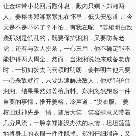
让金珠带小花回后殿休息，殿内只剩下郑湘两
人。姜榕将郑湘紧紧抱在怀里，低头安慰道：“今
天是不是吓坏了？不怕，有我在呢。”姜榕明白敌
袭那刻是慌乱的，既要保护湘湘，又要防备老
虎，还有与敌人拼杀，一心三用，他不确定能不
能护得两人周全。然而，当湘湘说她来戒备老虎
时，一切如拨去乌云顿时明朗，姜榕明白他只要
一心杀敌就行，只要迅速解决敌人，他就能护住
湘湘。结果果然如姜榕所料。郑湘忽然想起一件
重要的事情，推开姜榕，冷声道：“脱衣服。”姜
榕回过神先是一愣，随后大笑，笑容肆意又带着
几分风流，一脸拿郑湘没办法的表情，坦坦荡荡
地将身上的衣服一件件脱掉。郑湘仔细端详，又