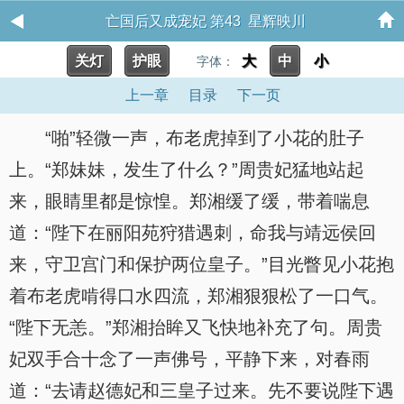
亡国后又成宠妃 第43 星辉映川
关灯
护眼
大
中
小
字体：
上一章
目录
下一页
“啪”轻微一声，布老虎掉到了小花的肚子
上。“郑妹妹，发生了什么？”周贵妃猛地站起
来，眼睛里都是惊惶。郑湘缓了缓，带着喘息
道：“陛下在丽阳苑狩猎遇刺，命我与靖远侯回
来，守卫宫门和保护两位皇子。”目光瞥见小花抱
着布老虎啃得口水四流，郑湘狠狠松了一口气。
“陛下无恙。”郑湘抬眸又飞快地补充了句。周贵
妃双手合十念了一声佛号，平静下来，对春雨
道：“去请赵德妃和三皇子过来。先不要说陛下遇