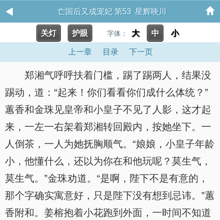
亡国后又成宠妃 第53 星辉映川
关灯
护眼
大
中
小
字体：
上一章
目录
下一页
郑湘气呼呼扶着门槛，踢了踢两人，结果没
踢动，道：“起来！你们看看你们成什么体统？”
蕙香和金珠见皇帝和小皇子不见了人影，这才起
来，一左一右架着郑湘转回殿内，按她坐下。一
人倒茶，一人为她抚胸顺气。“娘娘，小皇子年龄
小，他懂什么，还以为你在和他玩呢？莫生气，
莫生气。”金珠劝道。“是啊，陛下不是有意的，
那个字确实寓意好，只是陛下没有想到忌讳。”蕙
香附和。姜榕抱着小花跑到外面，一时间不知道