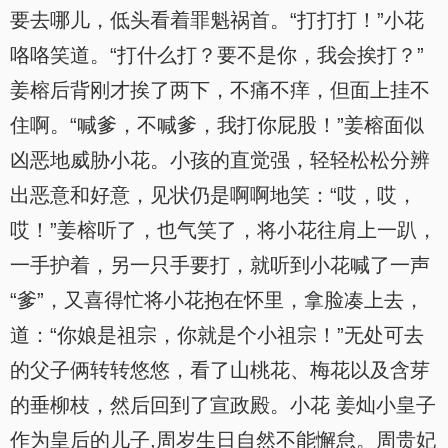
要去哪儿，低头看着罪魁祸首。“打打打！”小花
咯咯笑道。“打什么打？要不是你，我会挨打？”
姜榕后背刚才挨了两下，不痛不痒，但面上挂不
住啊。“喊爹，不喊爹，我打你屁股！”姜榕面似
凶恶地威胁小花。小孩的直觉强，轻轻松松分辨
出恶意和好意，见状仍是啊啊地笑：“哎，哎，
哎！”姜榕听了，也气笑了，将小花往肩上一趴，
一手护着，另一只手要打，就听到小花喊了一声
“爹”，又喜得忙将小花抱在怀里，拿脸凑上去，
道：“你娘是祖宗，你就是个小祖宗！”无处可去
的父子俩转转悠悠，看了山桃花、梅花以及含芽
的垂柳枝，然后回到了宣政殿。小花 姜灿小皇子
作为皇后的儿子,周岁生日自然不能懈怠。周贵妃