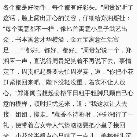
各个都是好物件，每个都有好彩头。”周贵妃听了
这话，脸上露出开心的笑容，仔细给郑湘掰扯：
“每个寓意都不一样，像匕首寓意小皇子武艺出
众，书本寓意才华横溢，金元宝寓意生活富
足……”“都好。都好。都好。”周贵妃说一个，郑
湘应一声，直说得周贵妃笑着不再说下去。事情
定了，周贵妃起身要去忙周岁宴，道：“你把小花
赶紧接回来吧，陛下没轻没重，着实不让人放
心。”郑湘闻言想起姜榕平日粗手粗脚只顾自己心
意的模样，顿时担忧起来，道：“我这就让人去
接。姐姐，慢走。”蕙香不待吩咐，冲郑湘行了一
礼，便带着宫女寺人气势汹汹要把小皇子接回
来。小花的半根点心只啃了一点儿，姜榕低头沉