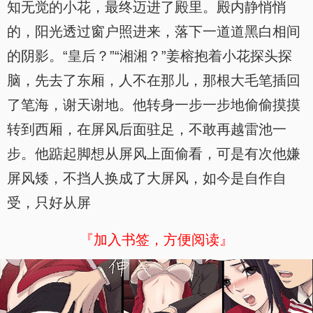
知无觉的小花，最终迈进了殿里。殿内静悄悄
的，阳光透过窗户照进来，落下一道道黑白相间
的阴影。“皇后？”“湘湘？”姜榕抱着小花探头探
脑，先去了东厢，人不在那儿，那根大毛笔插回
了笔海，谢天谢地。他转身一步一步地偷偷摸摸
转到西厢，在屏风后面驻足，不敢再越雷池一
步。他踮起脚想从屏风上面偷看，可是有次他嫌
屏风矮，不挡人换成了大屏风，如今是自作自
受，只好从屏
『加入书签，方便阅读』