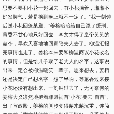
思要不要和小花一起回去，有小花挡着，湘湘不
好发脾气，若是挨到晚上就不一定了。“我一刻钟
后送小花回蓬莱殿。”姜榕暗暗给自己添了缓刑。
蕙香不甘心地只好回去。李文才得了皇帝舅舅的
命令，早欢天喜地地回家陪夫人去了。柳温汇报
完事情也走了。姜榕本来要和柳温商议小花改名
的事情，但是给儿子取了老丈人的名字，这事说
出来一定会被柳温嘲笑一辈子。思来想去，姜榕
还是决定自己想名字，想了半响，等蕙香过来接
小花还没有想出来。一刻钟过去了，无可奈何的
姜榕大义凛然地抱着罪魁祸首“小花”要去“自首”。
出了宣政殿，姜榕的脚步变得越来越沉重，连简