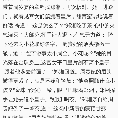
带着周岁宴的章程找郑湘，再次核对。她一进殿
门，就看见宫女们簇拥着皇后，甜言蜜语地说着
好话,奇道：“这是怎么了？”郑湘吃了茶,心中的火
气浇灭了大部分,挥手让人退下,有气无力道：“陛
下还未为小花取好名字。”周贵妃的眉头微微一
皱，道：“陛下做事太不周全。小花呢？”她的目
光落在金珠身上,这宫女平日里片刻不离小皇子。
“跟着他爹去前面了。”郑湘回道。周贵妃的眉头
皱得更紧了，满是怀疑和轻蔑：“他会照顾什么小
孩？”金珠听完心一紧，眼巴巴瞅着郑湘，郑湘挥
手让她去追小皇子。“姐姐,喝茶。”郑湘亲自给周
贵妃倒了一盏茶,道：“这蜀中新贡的蒙顶甘露，
姐姐尝尝。”周贵妃端起来,看了眼浅碧色的茶