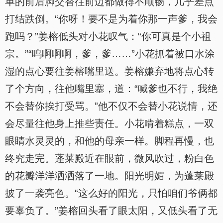
单的前后脚交替往前迈都做得不顺畅，几乎差点
打结跌倒。“你呀！要不是为着你那一声爹，我会
跑吗？”姜榕低头对小花叹气：“你可真是个小祖
宗。”“呜啊啊啊，爹，爹……”小花抓着被口水涂
湿的点心要往姜榕嘴里送。姜榕嫌弃地将点心转
了个方向，往他嘴里塞，道：“喊爹也不行，我绝
不会替你挨打受骂。”他不仅不会替小花说情，还
会尽量往他身上推些责任。小花啃着糕点，一双
眼睛水灵灵的，和他的母亲一样。脚程再慢，也
终究走完。蓬莱殿近在眼前，微风吹过，粉白色
的花瓣洋洋洒洒落了一地。阳光明媚，为蓬莱殿
披了一袭亮色。“这么好的阳光，只怕咱们爷俩都
要辜负了。”姜榕回头看了眼太阳，又低头看了无