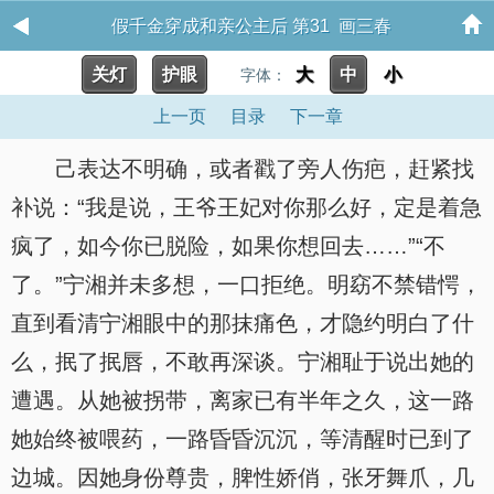
假千金穿成和亲公主后 第31 画三春
关灯
护眼
大
中
小
字体：
上一页
目录
下一章
己表达不明确，或者戳了旁人伤疤，赶紧找
补说：“我是说，王爷王妃对你那么好，定是着急
疯了，如今你已脱险，如果你想回去……”“不
了。”宁湘并未多想，一口拒绝。明窈不禁错愕，
直到看清宁湘眼中的那抹痛色，才隐约明白了什
么，抿了抿唇，不敢再深谈。宁湘耻于说出她的
遭遇。从她被拐带，离家已有半年之久，这一路
她始终被喂药，一路昏昏沉沉，等清醒时已到了
边城。因她身份尊贵，脾性娇俏，张牙舞爪，几