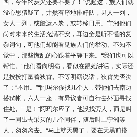
西，今年的炭火还要不要了！”说起这，族人们就
没心思猜疑了，井然有序地排好队，男人一列，
女人一列，或般运木炭，或转移日用。宁湘他们
尚对未来的生活充满不安，耳边全是听不懂的复
杂词句，可他们却能看见族人们的举动。不知不
觉中，那些慌乱的心跟着平静下来。“我们也可以
帮忙。”他们看向明窈，看似在跟她讲话，实际还
是按按打量着狄霄。不等明窈说话，狄霄先否决
了：“不用。”“阿玛尔你找几个人，带他们去南边
搭毡帐，六人一座，有异议者可自行去外面寻找
住处。”“是！”阿玛尔应了，他没找旁人，而是叫
了一同出去采买的几个同伴，随后叫上宁湘等
人，匆匆离去。“马上就天黑了，要在天黑前搭