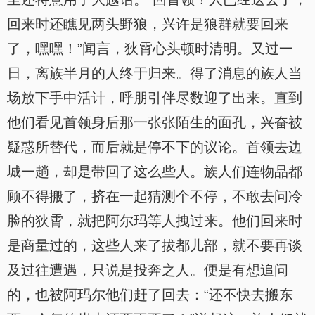
回来时还瞧见两头野狼，兴许是狼群就要回来
了，嘿嘿！”闻言，狄霄心头顿时清明。又过一
日，离族半月的人终于归来。得了消息的族人当
场放下手中活计，呼朋引伴尽数迎了出来。直到
他们看见首领身后那一张张陌生的面孔，兴奋被
疑惑所替代，而后就是停不下的议论。首领去边
城一趟，却是带回了这么些人。族人们连物品都
顾不得搬了，挤在一起猜测个不停，不敢去问冷
脸的狄霄，就把阿尔玛等人拽过来。他们回来时
是商量过的，这些人来了拔都儿部，就不要再谈
及过往遭遇，只说是投奔之人。便是有想追问
的，也被阿玛尔他们赶了回去：“还不快去搬东