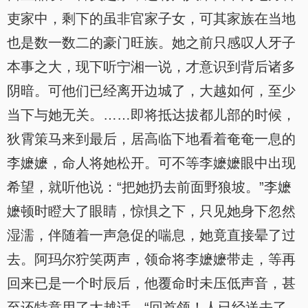
吏家中，剩下的虽非官家子女，可其家族在当地
也是数一数二的豪门旺族。她之前只感叹人牙子
本事之大，现下听宁湘一说，才意识到背后诸多
阴暗。可他们已经离开边城了，大越如何，至少
当下与她无关。……即将抵达拔都儿部的时候，
狄霄策马来到最后，居高临下地看着奄奄一息的
李嬷嬷，命人将她松开。可不等李嬷嬷眼中出现
希望，就听他说：“把她扔去前面野狼坡。”李嬷
嬷顿时瞪大了眼睛，惊惧之下，只见她身下忽然
湿濡，伴随着一声急促的喘息，她竟直接晕了过
去。阿玛尔狞笑两声，领命将李嬷嬷带走，等再
回来已是一个时辰后，他覆命时未压低声音，甚
至还特意用了大越话。“回首领！人已经送去了，