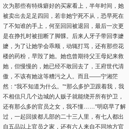
次为那些有特殊癖好的买家看上，半年时间，她
被卖出去足足四回，若非她宁死不从，恐早死在
了不知谁的手上，何至回回被退回，最后一次更
是在挣扎时被扭断了脚髁。后来人牙子带回李嬷
嬷，为了让她学会乖顺，动辄打骂，还有那些花
楼的药粉，早毁了她。她也曾期待父王母妃来救
她，但慢慢的，她已经不敢回去了，王府世代清
傲，不该有她这等糟污之人。而且——宁湘茫
然：“我不知道为什么。”“那么多护卫跟着我，我
不相信只几个边城的人贩子就能绕开所有护卫，
还有那么多的官员之女，我不懂……”明窈早了解
过，一起回拔都儿部的二十三人里，有七人都出
自五品以上官员之家，还有六人来自不同地方官