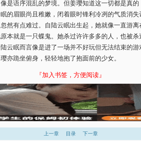
，像是语序混乱的梦境。但姜璎知道这一切都是真的
云眠的眉眼尚且稚嫩，闭着眼时锋利冷冽的气质消失
，忽然有点难过。自陆云眠出生起，她就像一直游离
她原本就是一只蝶鬼。她杀过许许多多的人，也被杀
于陆云眠而言像是进了一场并不好玩但无法结束的游
姜璎亦跪坐俯身，轻轻地抱了抱面前的少女。
『加入书签，方便阅读』
上一章
目录
下一章