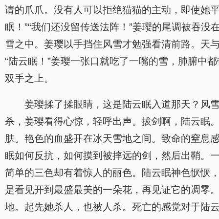
请的爪爪。没有人可以拒绝猫猫的主动，即使她平
眠！”“我们还没留传送法阵！”姜璎的尾调被吞
雪之中。姜璎以手挡住风雪才勉强看清前路。天
“陆云眠！”姜璎一张口就吃了一嘴的雪，肺腑中
双手之上。
姜璎揉了揉眼睛，这是陆云眠入道那天？风
杀，姜璎看得心惊，轻呼出声。拔剑啊，陆云眠
肤。艳色的血盛开在冰天雪地之间。致命的窒息
眠如何反抗，如何摸到被摔远的剑，然后出鞘。
简单的三色却有着惊人的丽色。陆云眠神色恹恹
是看见开到最盛最美的一朵花，再见证它的凋零
地。起先她杀人，也被人杀。死亡的感觉对于陆