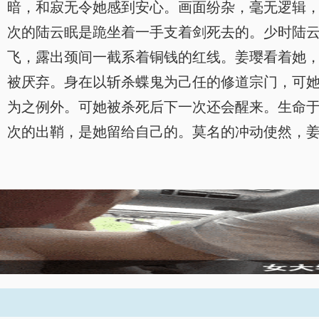
暗，和寂无令她感到安心。画面纷杂，毫无逻辑
次的陆云眠是跪坐着一手支着剑死去的。少时陆
飞，露出颈间一截系着铜钱的红线。姜璎看着她
被厌弃。身在以斩杀蝶鬼为己任的修道宗门，可
为之例外。可她被杀死后下一次还会醒来。生命
次的出鞘，是她留给自己的。莫名的冲动使然，