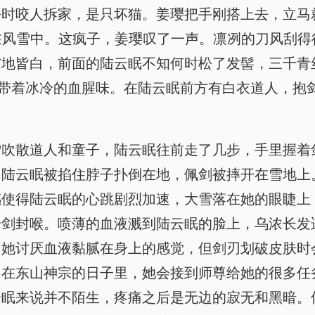
时咬人拆家，是只坏猫。姜璎把手刚搭上去，立马
没在风雪中。这疯子，姜璎叹了一声。凛冽的刀风刮
与地皆白，前面的陆云眠不知何时松了发髻，三千青
都带着冰冷的血腥味。在陆云眠前方有白衣道人，抱
雪吹散道人和童子，陆云眠往前走了几步，手里握着
。陆云眠被掐住脖子扑倒在地，佩剑被摔开在雪地上
感使得陆云眠的心跳剧烈加速，大雪落在她的眼睫上
一剑封喉。喷薄的血液溅到陆云眠的脸上，乌浓长发
，她讨厌血液黏腻在身上的感觉，但剑刃划破皮肤时
。在东山神宗的日子里，她会接到师尊给她的很多任
云眠来说并不陌生，疼痛之后是无边的寂无和黑暗。