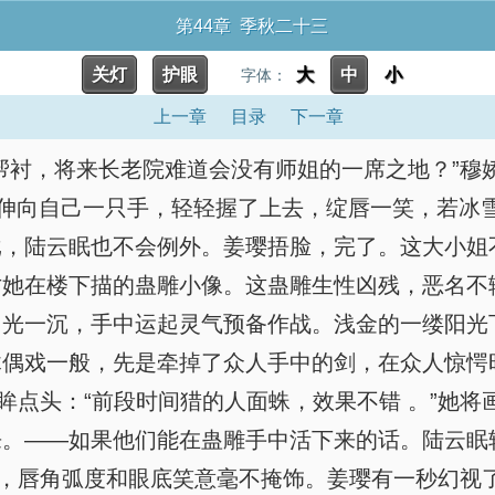
第44章 季秋二十三
关灯
护眼
大
中
小
字体：
上一章
目录
下一章
帮衬，将来长老院难道会没有师姐的一席之地？”穆
着伸向自己一只手，轻轻握了上去，绽唇一笑，若冰
戈，陆云眠也不会例外。姜璎捂脸，完了。这大小姐
她在楼下描的蛊雕小像。这蛊雕生性凶残，恶名不输
目光一沉，手中运起灵气预备作战。浅金的一缕阳光
木偶戏一般，先是牵掉了众人手中的剑，在众人惊愕
眸点头：“前段时间猎的人面蛛，效果不错 。”她
来。——如果他们能在蛊雕手中活下来的话。陆云眠
手，唇角弧度和眼底笑意毫不掩饰。姜璎有一秒幻视