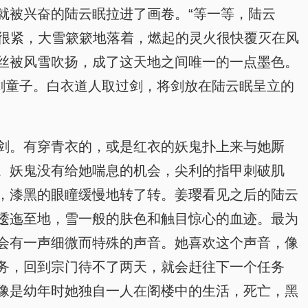
就被兴奋的陆云眠拉进了画卷。“等一等，陆云
得很紧，大雪簌簌地落着，燃起的灵火很快覆灭在风
丝被风雪吹扬，成了这天地之间唯一的一点墨色。
剑童子。白衣道人取过剑，将剑放在陆云眠呈立的
剑。有穿青衣的，或是红衣的妖鬼扑上来与她厮
。妖鬼没有给她喘息的机会，尖利的指甲刺破肌
，漆黑的眼瞳缓慢地转了转。姜璎看见之后的陆云
逶迤至地，雪一般的肤色和触目惊心的血迹。最为
会有一声细微而特殊的声音。她喜欢这个声音，像
务，回到宗门待不了两天，就会赶往下一个任务
像是幼年时她独自一人在阁楼中的生活，死亡，黑