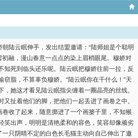
娇朝陆云眠伸手，发出结盟邀请：“陆师姐是个聪明
雪初融，漫山春意一点点的染上眉梢眼尾。穆娇对
不知死到临头还乐呢。陆云眠把穆娇往前一拉，反
窃脂，不算辜负穆娇。“陆云眠你在干什么！”天
下，她这才看见陆云眠指尖缠着一圈晶亮的丝线。
时又扯着他们的脚，把他们一起丢进了画卷之中。
将画卷收了起来，随意掷进了一个画篓子里，不知猴
轻笑出声，明明是清艳柔和的容色，笑容却像顽劣
了一只阴晴不定的白色长毛猫主动向自己伸出了邀