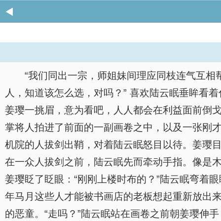
“我们同出一宗，师姐妹间理应同枝连气互相
人，知道该怎么选，对吗？” 喜欢陆云眠垂眸看
姜璎一挑眉，意为看吧，人人都会在利益面前倒
掌将人拍进了前面的一副画卷之中，以及一张刚才
机院的人拔剑出鞘，对着陆云眠怒目以待。姜璎
在一众人拔剑之前，陆云眠先而牵动手指。像是
姜璎眨了眨眼：“刚刚上楼时布的？”陆云眠弯着眼
年马月这些人才能被书画店的老板想起重新放出
的恶童。“走吗？”陆云眠站在画卷之前朝姜璎伸