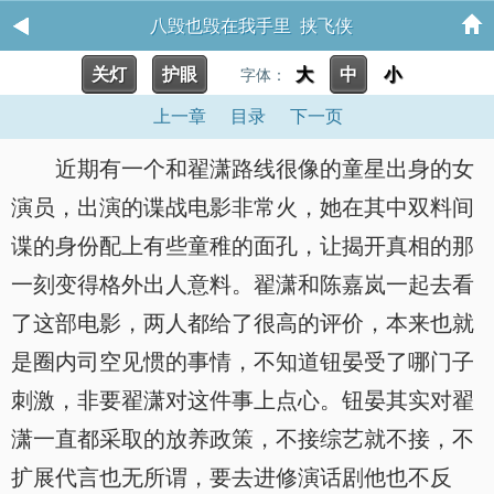
八毁也毁在我手里 挟飞侠
关灯
护眼
大
中
小
字体：
上一章
目录
下一页
近期有一个和翟潇路线很像的童星出身的女
演员，出演的谍战电影非常火，她在其中双料间
谍的身份配上有些童稚的面孔，让揭开真相的那
一刻变得格外出人意料。翟潇和陈嘉岚一起去看
了这部电影，两人都给了很高的评价，本来也就
是圈内司空见惯的事情，不知道钮晏受了哪门子
刺激，非要翟潇对这件事上点心。钮晏其实对翟
潇一直都采取的放养政策，不接综艺就不接，不
扩展代言也无所谓，要去进修演话剧他也不反