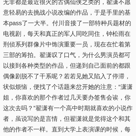
无非都是最近很火的古偶仙侠之类的，翟潇不愿
意轻易的去挑战小说改编的作品，于是手里的基
本pass了一大半。付川音接了一部特种兵题材的
电视剧，每天和真正的军人同吃同住，钟松雨在
刑侦系列群像片中饰演重要一员，现在在忙着第
三部的筹拍。翟潇叹了口气，为什么男演员都可
以接到各种类型的作品，但递到自己面前的都跟
偶像剧脱不了干系呢？若若见她又陷入了停滞，
状似烦恼，便找了个话题来岔开她的注意：“潇潇
姐，你喜欢的那个作者过几天要办签售会诶，你
这次去吗？”翟潇有一个高中时期就喜欢的小说作
者，虽说写的是言情，但翟潇就是觉得这个和其
他的作者不一样。直到大学上表演课的时候，每