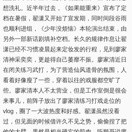
想洗礼。近半年过去，《如果能重来》宣布了定
档在暑假，翟潇又开始了宣发期，同时间段谷雨
也顺利进组，《少年没烦恼》本轮演出结束，由
另外一部新话剧填补空档。长久的规律作息让翟
潇已经不习惯凌晨起来定妆发的行程，见到廖家
清神采奕奕，更趁得自己萎靡不振。廖家清近日
在闭关练习武打，为了营造仙风道骨的氛围，人
看着好像瘦了一些，穿着以往的戏服都空旷了
些。廖家清本人不太营业，但是工作室倒是很会
来事儿，前阵子放出了廖家清练习打戏走位的
vlog，圈了一大波热度和好感。翟潇虽然没看
过，但见面的时候借许久不见之势，偷偷捏了把
他的大臂，果然是相当硬实的肌肉。听顺哥说廖