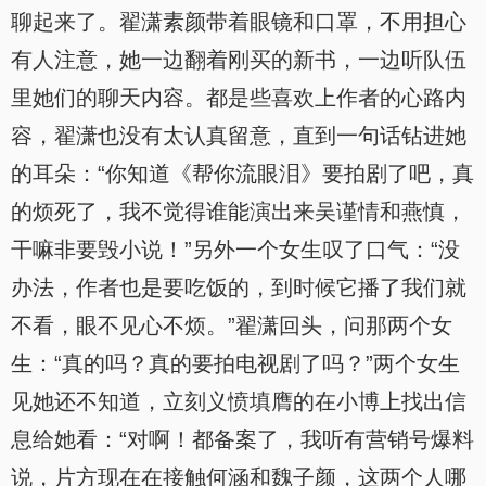
聊起来了。翟潇素颜带着眼镜和口罩，不用担心
有人注意，她一边翻着刚买的新书，一边听队伍
里她们的聊天内容。都是些喜欢上作者的心路内
容，翟潇也没有太认真留意，直到一句话钻进她
的耳朵：“你知道《帮你流眼泪》要拍剧了吧，真
的烦死了，我不觉得谁能演出来吴谨情和燕慎，
干嘛非要毁小说！”另外一个女生叹了口气：“没
办法，作者也是要吃饭的，到时候它播了我们就
不看，眼不见心不烦。”翟潇回头，问那两个女
生：“真的吗？真的要拍电视剧了吗？”两个女生
见她还不知道，立刻义愤填膺的在小博上找出信
息给她看：“对啊！都备案了，我听有营销号爆料
说，片方现在在接触何涵和魏子颜，这两个人哪