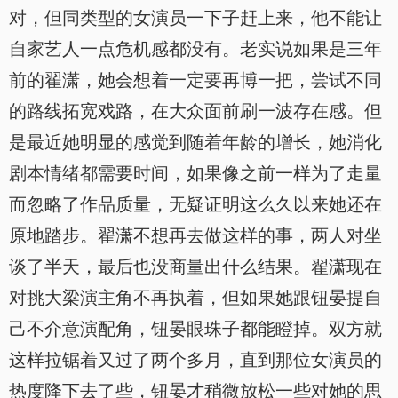
对，但同类型的女演员一下子赶上来，他不能让
自家艺人一点危机感都没有。老实说如果是三年
前的翟潇，她会想着一定要再博一把，尝试不同
的路线拓宽戏路，在大众面前刷一波存在感。但
是最近她明显的感觉到随着年龄的增长，她消化
剧本情绪都需要时间，如果像之前一样为了走量
而忽略了作品质量，无疑证明这么久以来她还在
原地踏步。翟潇不想再去做这样的事，两人对坐
谈了半天，最后也没商量出什么结果。翟潇现在
对挑大梁演主角不再执着，但如果她跟钮晏提自
己不介意演配角，钮晏眼珠子都能瞪掉。双方就
这样拉锯着又过了两个多月，直到那位女演员的
热度降下去了些，钮晏才稍微放松一些对她的思