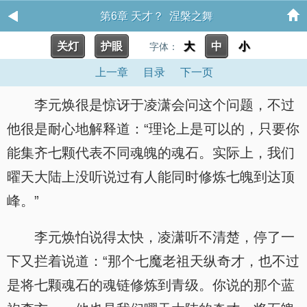
第6章 天才？ 涅槃之舞
关灯
护眼
大
中
小
字体：
上一章
目录
下一页
李元焕很是惊讶于凌潇会问这个问题，不过
他很是耐心地解释道：“理论上是可以的，只要你
能集齐七颗代表不同魂魄的魂石。实际上，我们
曜天大陆上没听说过有人能同时修炼七魄到达顶
峰。”
李元焕怕说得太快，凌潇听不清楚，停了一
下又拦着说道：“那个七魔老祖天纵奇才，也不过
是将七颗魂石的魂链修炼到青级。你说的那个蓝