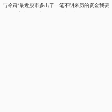
与冷肃“最近股市多出了一笔不明来历的资金我要
.
.
在两天之内得知这股资金的持有者！”
“明白了。”
“还有我要在明天太阳生起的时
『加入书签，方便阅读』
上一章
目录
下一页