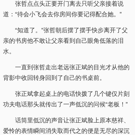
张哲点点头正要开门离去只听父亲接着说
道：“待会小飞会去你房间你要记得配合她。”
“知道了。”张哲朝后摆了摆手快步离开了父
亲的书房他不敢让父亲看到自己眼角低落的泪
水。
一直到张哲走出老远张正斌的目光才从他的
背影中收回转身回到了自己的书桌前。
张正斌拿起桌上的电话快拨了几个键仅片刻
功夫电话那头就传出了一声低沉的问候“老板！”
话筒里低沉的声音让张正斌脸上原本慈祥、
爱怜的表情瞬间消失取而代之的便是无尽的深沉