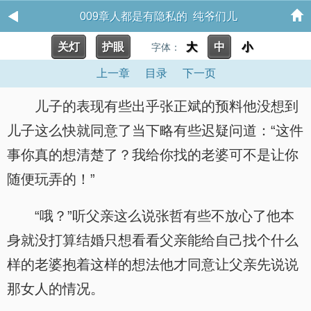
009章人都是有隐私的 纯爷们儿
关灯
护眼
大
中
小
字体：
上一章
目录
下一页
儿子的表现有些出乎张正斌的预料他没想到
儿子这么快就同意了当下略有些迟疑问道：“这件
事你真的想清楚了？我给你找的老婆可不是让你
随便玩弄的！”
“哦？”听父亲这么说张哲有些不放心了他本
身就没打算结婚只想看看父亲能给自己找个什么
样的老婆抱着这样的想法他才同意让父亲先说说
那女人的情况。