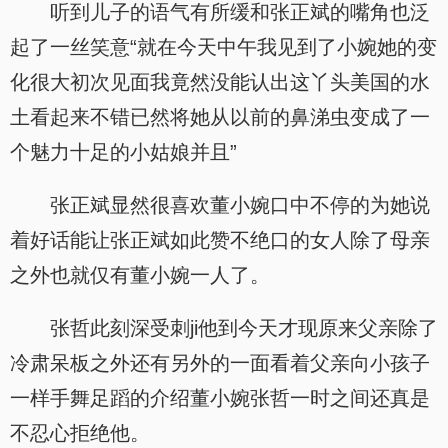
听到儿子的语气有所缓和张正斌的嘴角也泛
起了一丝笑意“就在今天中午我见到了小婉她的变
化很大初次见面我竟然没能认出这丫头美国的水
土看起来不错已然将她从以前的鼻涕虫变成了一
个魅力十足的小姑娘并且”
张正斌显然很喜欢董小婉口中不停的为她说
着好话能让张正斌如此赞不绝口的女人除了母亲
之外也就仅有董小婉一人了。
张哲此刻深受刺ji他到今天才现原来父亲除了
冷肃呆板之外还有另外的一面看着父亲向小孩子
一样手舞足蹈的介绍董小婉张哲一时之间还真是
不忍心拒绝他。