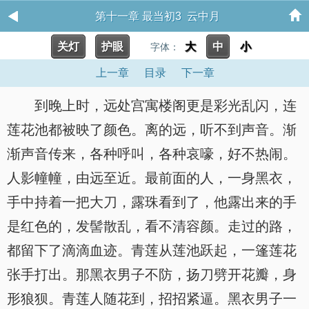
第十一章 最当初3 云中月
关灯
护眼
大
中
小
字体：
上一章
目录
下一章
到晚上时，远处宫寓楼阁更是彩光乱闪，连
莲花池都被映了颜色。离的远，听不到声音。渐
渐声音传来，各种呼叫，各种哀嚎，好不热闹。
人影幢幢，由远至近。最前面的人，一身黑衣，
手中持着一把大刀，露珠看到了，他露出来的手
是红色的，发髻散乱，看不清容颜。走过的路，
都留下了滴滴血迹。青莲从莲池跃起，一篷莲花
张手打出。那黑衣男子不防，扬刀劈开花瓣，身
形狼狈。青莲人随花到，招招紧逼。黑衣男子一