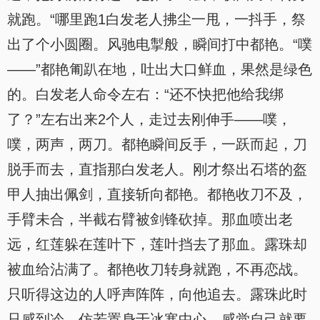
就跑。“哪里跑1白发老人拂尘一甩，一抖手，祭
出了个小圆圈。风驰电掣般，瞬间打中都艳。“噗
——”都艳匍趴在地，吐出大口鲜血，果然是绿色
的。白发老人命令左右：“还不快把他给我绑
了？”左右出来2个人，走过去刚伸手——噗，
噗，两声，两刀。都艳瞬间反手，一跃而起，刀
脱手而去，直指那白发老人。刚才祭出石塔的盔
甲人抽出佩剑，直接斩向都艳。都艳收刀不及，
手臂未合，半截右臂被剑锋砍掉。那血喷出老
远，红莲躲在莲叶下，莲叶挡去了那血。露珠却
被血给沾满了。都艳收刀转身就跑，不再恋战。
只听得这边的人呼声阵阵，向他追去。露珠此时
只感到冷，仿若置身于冰寒中心，感觉自己就要