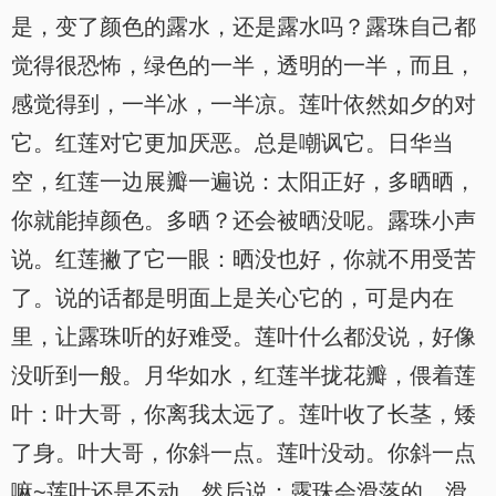
是，变了颜色的露水，还是露水吗？露珠自己都
觉得很恐怖，绿色的一半，透明的一半，而且，
感觉得到，一半冰，一半凉。莲叶依然如夕的对
它。红莲对它更加厌恶。总是嘲讽它。日华当
空，红莲一边展瓣一遍说：太阳正好，多晒晒，
你就能掉颜色。多晒？还会被晒没呢。露珠小声
说。红莲撇了它一眼：晒没也好，你就不用受苦
了。说的话都是明面上是关心它的，可是内在
里，让露珠听的好难受。莲叶什么都没说，好像
没听到一般。月华如水，红莲半拢花瓣，偎着莲
叶：叶大哥，你离我太远了。莲叶收了长茎，矮
了身。叶大哥，你斜一点。莲叶没动。你斜一点
嘛~莲叶还是不动，然后说：露珠会滑落的。滑