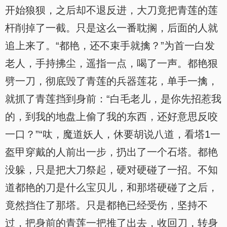
开始狼狈，之后却不退反进，大刀竟把青莲的莲
杆削掉了一截。只是这么一番耽搁，后面的人就
追上来了。“都艳，还不束手就擒？”为首一白发
老人，手持拂尘，遥指一点，喝了一声。都艳狠
劈一刀，彻底毁了青莲的兵器莲花，单手一擒，
就抓了青莲挡到身前：“白毛老儿，是你先招惹我
的，到我的地盘上偷了我的东西，还好意思反咬
一口？”“呔，魔道妖人，休要胡说八道，看塔1一
盔甲穿戴的人前出一步，扔出了一个石塔。都艳
没躲，只是把大刀祭起，硬对硬碰了一招。不知
道都艳的刀是什么宝贝儿，和那塔硬碰了之后，
竟然挡住了那塔。只是都艳已经受伤，坚持不
过，把身前的青莲一把推了出去，收回刀，转身