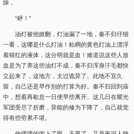
躁，
“砰！”
油灯被他掀翻，灯油漏了一地，秦不归仔细
一看，这哪是什么灯油！粘稠的黄色灯油上漂浮
着猩红的液体，这分明就是血！难道说这些人放
血是为了养这些油灯不成，秦不归浑身汗毛都快
立起来了，这地方，太过诡异了。此地不宜久
留，自己还是早作别的打算为好。秦不归回到庙
中，想着再歇息一日便早些离开。这几日在耀光
军团受尽了折磨，异能的修为下降了，自己就觉
得有些劳累不堪。
他缓缓的闭上了眼，天黑了。又是夜深人静