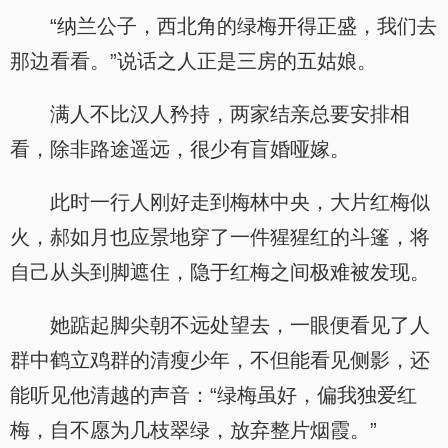
“纳兰公子，西北角的绿梅开得正盛，我们去
那边看看。”说话之人正是三房的五姑娘。
满人不比汉人矜持，两家结亲总要安排相
看，除非路途遥远，很少有盲婚哑嫁。
此时一行人刚好走到梅林中央，大片红梅似
火，郝如月也应景地穿了一件猩猩红的斗篷，将
自己从头到脚遮住，隐于红梅之间极难被发现。
她踮起脚尖朝不远处望去，一眼便看见了人
群中鹤立鸡群的清瘦少年，不但能看见侧影，还
能听见他清越的声音：“绿梅虽好，偏我独爱红
梅，自不愿为几枝翠绿，放弃整片烟霞。”