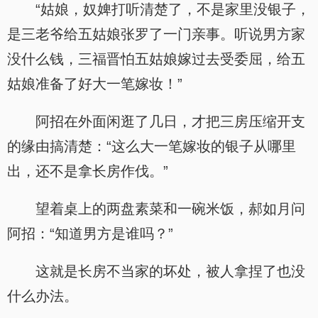
“姑娘，奴婢打听清楚了，不是家里没银子，
是三老爷给五姑娘张罗了一门亲事。听说男方家
没什么钱，三福晋怕五姑娘嫁过去受委屈，给五
姑娘准备了好大一笔嫁妆！”
阿招在外面闲逛了几日，才把三房压缩开支
的缘由搞清楚：“这么大一笔嫁妆的银子从哪里
出，还不是拿长房作伐。”
望着桌上的两盘素菜和一碗米饭，郝如月问
阿招：“知道男方是谁吗？”
这就是长房不当家的坏处，被人拿捏了也没
什么办法。