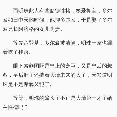
而明珠此人有些赌徒性格，极爱押宝，多尔
衮如日中天的时候，他押多尔衮，于是娶了多尔
衮兄长阿济格的女儿为妻。
等先帝登基，多尔衮被清算，明珠一家也跟
着吃了挂落。
眼下索额图既是皇上的宠臣，又是皇后的叔
叔，皇后肚子还揣着大清未来的太子，天知道明
珠是不是赌瘾又犯了。
等等，明珠的嫡长子不正是大清第一才子纳
兰性德吗？