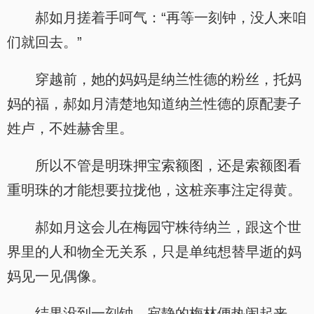
郝如月搓着手呵气：“再等一刻钟，没人来咱
们就回去。”
穿越前，她的妈妈是纳兰性德的粉丝，托妈
妈的福，郝如月清楚地知道纳兰性德的原配妻子
姓卢，不姓赫舍里。
所以不管是明珠押宝索额图，还是索额图看
重明珠的才能想要拉拢他，这桩亲事注定得黄。
郝如月这会儿在梅园守株待纳兰，跟这个世
界里的人和物全无关系，只是单纯想替早逝的妈
妈见一见偶像。
结果没到一刻钟，寂静的梅林便热闹起来。