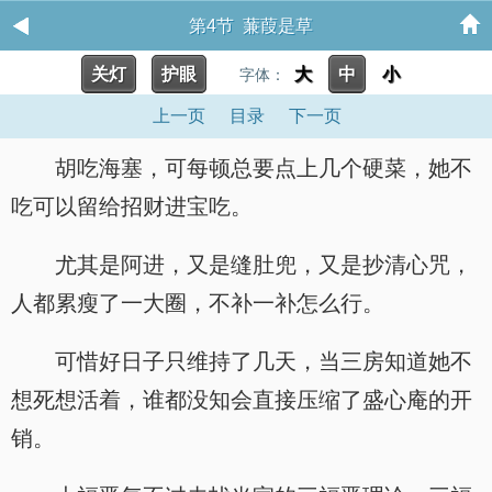
第4节 蒹葭是草
关灯
护眼
大
中
小
字体：
上一页
目录
下一页
胡吃海塞，可每顿总要点上几个硬菜，她不
吃可以留给招财进宝吃。
尤其是阿进，又是缝肚兜，又是抄清心咒，
人都累瘦了一大圈，不补一补怎么行。
可惜好日子只维持了几天，当三房知道她不
想死想活着，谁都没知会直接压缩了盛心庵的开
销。