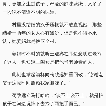
灵，更加之生过孩子，母爱的韵味萦绕，又多了
一股说不清道不明的味道。
村里没结婚的汉子压根就不敢直视她，那些
结婚一两年的女人心有嫉妒，但是也不得不承
认，她姜娟就是艳压全村。
姜娟时不时的就听王迎娣在耳边念叨过老爷
子这人，也知道王闺女是把他当老师看的人。
此刻也举起酒杯向荀致远郑重回敬，“谢谢老
爷子这段时间照顾我家迎娣了。”
荀致远立马打哈哈，“谈不上谈不上，就是怕
孩子在河边玩掉下去拎了两把手而已。”