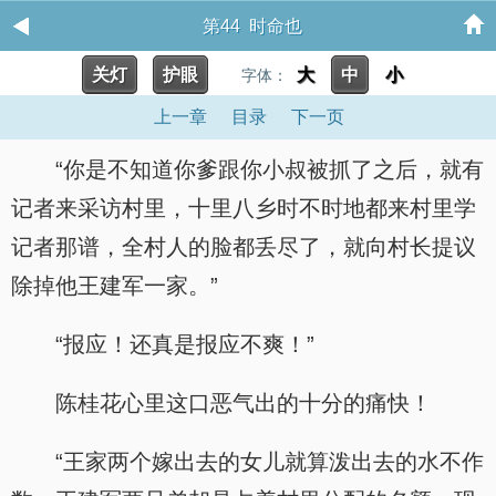
第44 时命也
关灯
护眼
大
中
小
字体：
上一章
目录
下一页
“你是不知道你爹跟你小叔被抓了之后，就有
记者来采访村里，十里八乡时不时地都来村里学
记者那谱，全村人的脸都丢尽了，就向村长提议
除掉他王建军一家。”
“报应！还真是报应不爽！”
陈桂花心里这口恶气出的十分的痛快！
“王家两个嫁出去的女儿就算泼出去的水不作