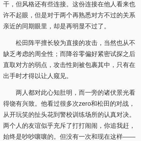
干，但风格还有些连接。这份连接在他人看来也
许不起眼，但是对于两个再熟悉对方不过的关系
亲近的同期眼里，却是再明显不过了。
松田阵平擅长较为直接的攻击，当然也从不
缺乏考虑的周全性；而降谷零偏好紧密试探之后
直取对方的弱点，攻击性则被包裹其中，只有在
出手时才得以让人窥见。
两人都对此心知肚明，而一旁的诸伏景光看
得饶有兴致。他看过很多次zero和松田的对战，
从开玩笑的扯头花到警校训练场所的认真对决。
两个人的友谊似乎充斥了打打闹闹，你追我赶，
始终是吵吵嚷嚷的。但没有一次和现在这样——