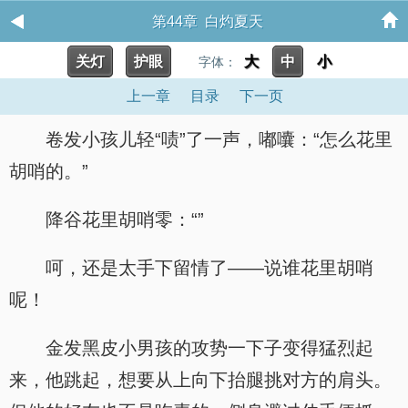
第44章 白灼夏天
关灯
护眼
大
中
小
字体：
上一章
目录
下一页
卷发小孩儿轻“啧”了一声，嘟囔：“怎么花里
胡哨的。”
降谷花里胡哨零：“”
呵，还是太手下留情了——说谁花里胡哨
呢！
金发黑皮小男孩的攻势一下子变得猛烈起
来，他跳起，想要从上向下抬腿挑对方的肩头。