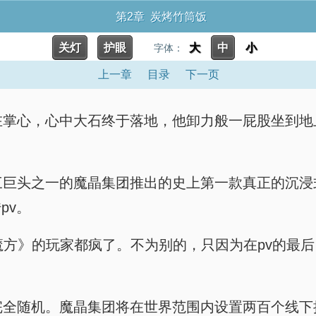
第2章 炭烤竹筒饭
关灯
护眼
大
中
小
字体：
上一章
目录
下一页
牢抓握在掌心，心中大石终于落地，他卸力般一屁股坐
戏公司三巨头之一的魔晶集团推出的史上第一款真正的
pv。
《世界魔方》的玩家都疯了。不为别的，只因为在pv
设备、完全随机。魔晶集团将在世界范围内设置两百个