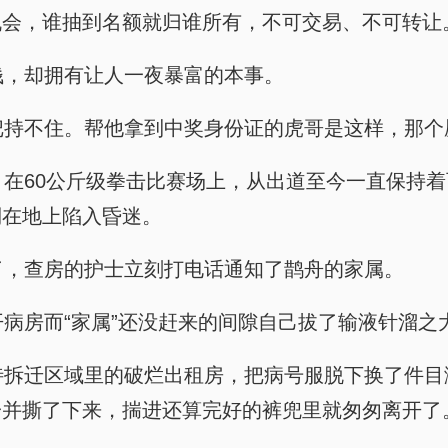
机会，谁抽到名额就归谁所有，不可交易、不可转让
然没钱，却拥有让人一夜暴富的本事。
有人会把持不住。帮他拿到中奖身份证的虎哥是这样，
所内，在60公斤级拳击比赛场上，从出道至今一直保持
倒在地上陷入昏迷。
天后了，查房的护士立刻打电话通知了鹊舟的家属。
士离开病房而“家属”还没赶来的间隙自己拔了输液针溜之
坐落在待拆迁区域里的破烂出租房，把病号服脱下换了
一并撕了下来，揣进还算完好的裤兜里就匆匆离开了