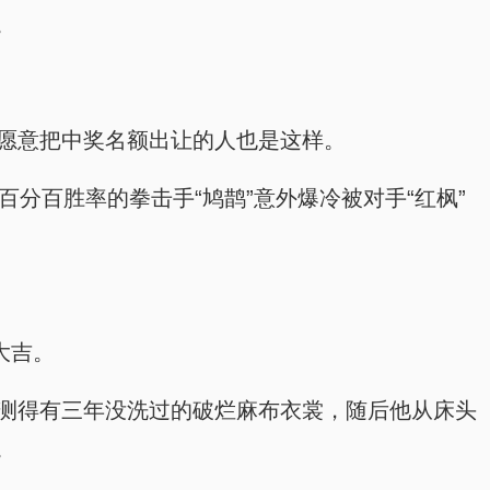
。
那个愿意把中奖名额出让的人也是这样。
着百分百胜率的拳击手“鸠鹊”意外爆冷被对手“红枫”
大吉。
件目测得有三年没洗过的破烂麻布衣裳，随后他从床头
。