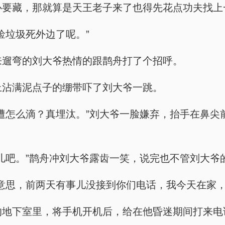
个人安心要藏，那就算是天王老子来了也得先花点功夫
你捡垃圾死外边了呢。”
饭出来遛弯的刘大爷热情的跟鹊舟打了个招呼。
，脸上沾满泥点子的绷带吓了刘大爷一跳。
关前走一遭怎么滴？真埋汰。”刘大爷一脸嫌弃，抬手在
您自个儿吧。”鹊舟冲刘大爷露齿一笑，说完也不管刘
，不好意思，前两天有事儿没接到你们电话，我今天在
租下来的地下室里，将手机开机后，给在他昏迷期间打来