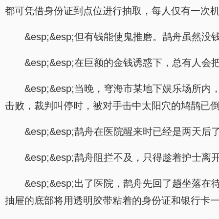
都可凭借身份证到点位进行抽取，每人仅有一次
&esp;&esp;但有钱能使鬼推磨。鹊舟虽
&esp;&esp;在巨额的金钱诱惑下，总
&esp;&esp;当晚，穹海市某地下娱乐场
击败，裁判叫停时，被对手击中太阳穴的鸠鹊已
&esp;&esp;鹊舟在医院醒来时已经是两
&esp;&esp;鹊舟阻拦不及，只得趁着护
&esp;&esp;出了医院，鹊舟先回了趟
抽屉的底部将用透明胶带粘着的身份证和银行卡