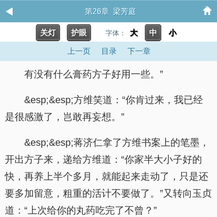
第26章 梁芳庭
关灯
护眼
大
中
小
字体：
上一页
目录
下一章
有没有什么膏药方子好用一些。”
&esp;&esp;方维笑道：“你肯过来，我已经
是很感激了，岂敢再妄想。”
&esp;&esp;蒋济仁拿了方维书案上的笔墨，
开出方子来，递给方维道：“你家半大小子好的
快，再养上半个多月，就能起来走动了，只是还
要多加留意，粗重的活计不要做了。”又转向玉贞
道：“上次给你的丸药吃完了不曾？”