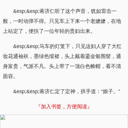
&esp;&esp;蒋济仁听了这个声音，犹如雷击一
般，一时动弹不得。只见车上下来一个老嬷嬷，在地
上站定了，便扶了一位年轻的贵妇出来。
&esp;&esp;马车的灯笼下，只见这妇人穿了大红
妆花通袖袄，墨绿色缎裙，头上戴着鎏金银围髻，通
身富贵，气派不凡。头上带了一顶白色帷帽，看不清
面容。
&esp;&esp;蒋济仁定了定神，拱手道：“娘子。”
『加入书签，方便阅读』