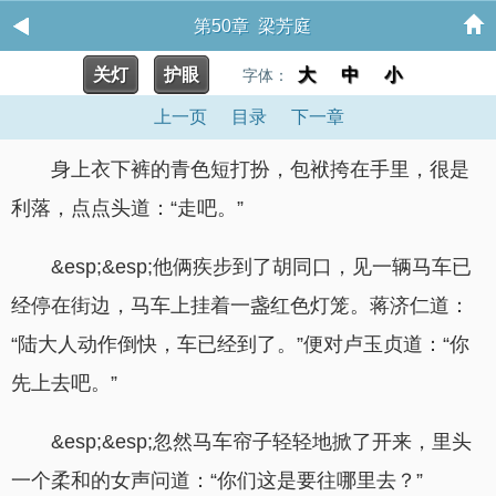
第50章 梁芳庭
关灯
护眼
大
中
小
字体：
上一页
目录
下一章
身上衣下裤的青色短打扮，包袱挎在手里，很是
利落，点点头道：“走吧。”
&esp;&esp;他俩疾步到了胡同口，见一辆马车已
经停在街边，马车上挂着一盏红色灯笼。蒋济仁道：
“陆大人动作倒快，车已经到了。”便对卢玉贞道：“你
先上去吧。”
&esp;&esp;忽然马车帘子轻轻地掀了开来，里头
一个柔和的女声问道：“你们这是要往哪里去？”