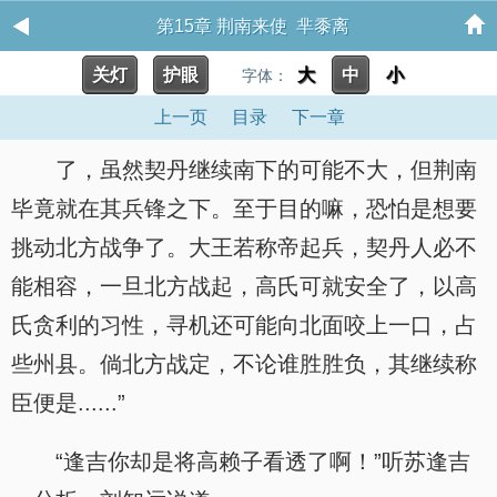
第15章 荆南来使 芈黍离
关灯
护眼
大
中
小
字体：
上一页
目录
下一章
了，虽然契丹继续南下的可能不大，但荆南
毕竟就在其兵锋之下。至于目的嘛，恐怕是想要
挑动北方战争了。大王若称帝起兵，契丹人必不
能相容，一旦北方战起，高氏可就安全了，以高
氏贪利的习性，寻机还可能向北面咬上一口，占
些州县。倘北方战定，不论谁胜胜负，其继续称
臣便是......”
“逢吉你却是将高赖子看透了啊！”听苏逢吉