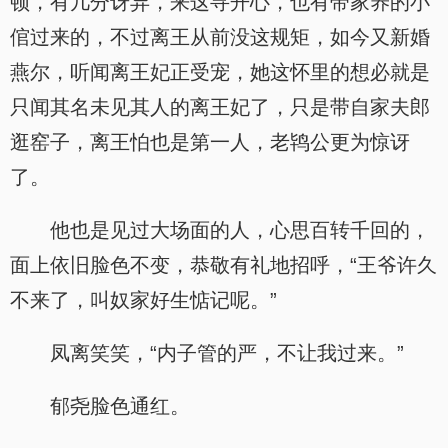
顿，有几分讶异，来这寻开心，也有带家养的小
倌过来的，不过离王从前没这规矩，如今又新婚
燕尔，听闻离王妃正受宠，她这怀里的想必就是
只闻其名未见其人的离王妃了，只是带自家夫郎
逛窑子，离王怕也是第一人，老鸨公更为惊讶
了。
他也是见过大场面的人，心思百转千回的，
面上依旧脸色不变，恭敬有礼地招呼，“王爷许久
不来了，叫奴家好生惦记呢。”
凤离笑笑，“内子管的严，不让我过来。”
郁尧脸色通红。