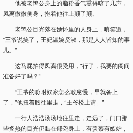
他被老鸨公身上的脂粉香气熏得咳了几声，
凤离微微侧身，抱着他往上颠了颠。
老鸨公目光落在她怀里的人身上，嗔笑道，
“王爷说笑了，王妃温婉贤淑，那是人人皆知的事
儿。”
这马屁拍得凤离很受用，“行了，我要的阁间
准备好了吗？”
“王爷的吩咐奴家怎么敢怠慢，早就备上
了，”他扭着腰往里走，“王爷楼上请。”
一行人浩浩汤汤地往里走，走远了，门口那
些炙热的目光仍黏在郁尧身上，有羡慕有嫉妒，