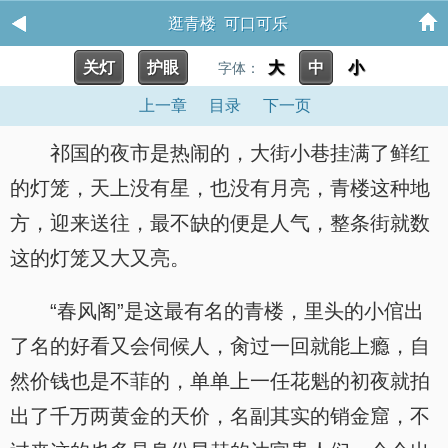
逛青楼 可口可乐
关灯
护眼
大
中
小
字体：
上一章
目录
下一页
祁国的夜市是热闹的，大街小巷挂满了鲜红
的灯笼，天上没有星，也没有月亮，青楼这种地
方，迎来送往，最不缺的便是人气，整条街就数
这的灯笼又大又亮。
“春风阁”是这最有名的青楼，里头的小倌出
了名的好看又会伺候人，肏过一回就能上瘾，自
然价钱也是不菲的，单单上一任花魁的初夜就拍
出了千万两黄金的天价，名副其实的销金窟，不