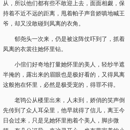
从，所以他们都有些不敢迎上去，面面相觑，保
持着不近不远的距离，甩着帕子声音娇嗔地喊王
爷，却又没敢碰到凤离的衣角。
郁尧头一次来，仍是被这阵仗吓到了，抓着
凤离的衣裳往她怀里钻。
小倌们好奇地打量她怀里的美人，轻纱半遮
半掩的，露出来的眉眼也是极好看的，又得凤离
这般抱在怀里，必然是极受宠的，得罪不得。
老鸨公从楼里出来，人未到，娇俏的笑声倒
先传到了众人耳朵里，他早就得了信儿，离王今
日会过来，只是见她怀里抱着个美人，脚步微