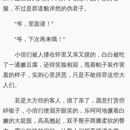
服，不过是群道貌岸然的伪君子。
“爷，里面请！”
“爷，下次再来哦！”
小倌们被人搂在怀里又亲又摸的，白白被吃
了一通嫩豆腐，还得笑脸相迎，甩着帕子装作害
羞的样子，实则心里厌恶，只是不敢得罪这些大
人们。
若是大方些的客人，摸了亲了，愿意打赏些
碎银子，小倌们便眉开眼笑的，乐呵呵地撅着白
嫩的大屁股，高高翘起，双手掰开两瓣柔软的臀