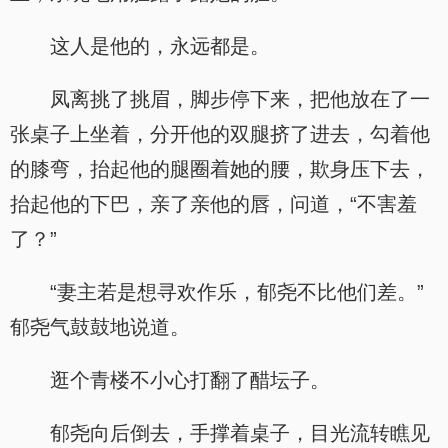
这人是他的，永远都是。
凤离挑了挑眉，脚步停下来，把他放在了一
张桌子上坐着，分开他的双腿挤了进去，勾着他
的膝弯，抬起他的腿圈着她的腰，欺身压下去，
抬起他的下巴，亲了亲他的唇，问道，“不害羞
了？”
“妻主若是想寻欢作乐，郁尧不比他们差。”
郁尧气鼓鼓地说道。
逛个青楼不小心打翻了醋坛子。
郁尧向后倒去，手撑着桌子，目光流转瞧见