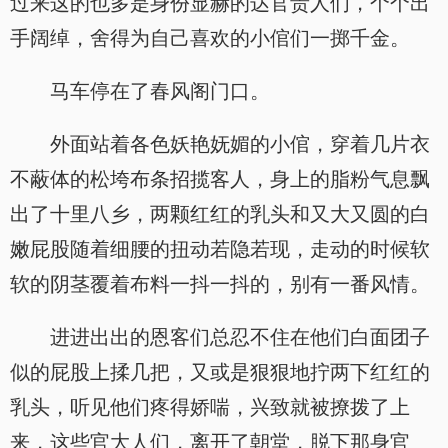
过来这的也多是身份显赫的达官贵人们，个个出
手阔绰，舍得为自己喜欢的小倌们一掷千金。
马车停在了春风阁门口。
外面站着各色妖艳妩媚的小倌，穿着几片衣
不蔽体的松垮布条招揽客人，身上的脂粉气息飘
出了十里八乡，两颗红红的乳头和又大又圆的白
嫩屁股随着细腰的扭动若隐若现，走动的时候软
软的阴茎覆着布料一抖一抖的，别有一番风情。
进进出出的恩客们总忍不住在他们白面团子
似的屁股上揉几把，又或是狠狠地拧两下红红的
乳头，听见他们疼得娇喘，兴致就被撩拨了上
来，这些官大人们，离开了朝堂，脱下那身官