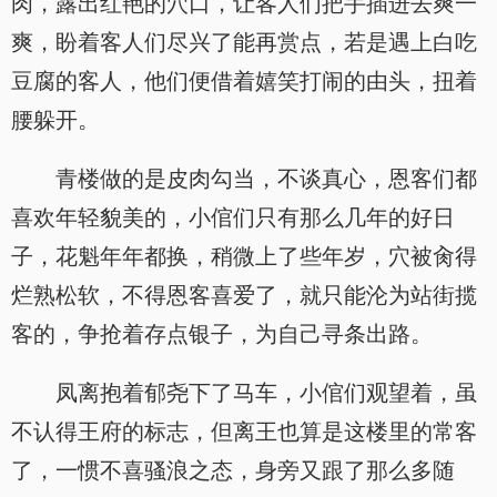
肉，露出红艳的穴口，让客人们把手插进去爽一
爽，盼着客人们尽兴了能再赏点，若是遇上白吃
豆腐的客人，他们便借着嬉笑打闹的由头，扭着
腰躲开。
青楼做的是皮肉勾当，不谈真心，恩客们都
喜欢年轻貌美的，小倌们只有那么几年的好日
子，花魁年年都换，稍微上了些年岁，穴被肏得
烂熟松软，不得恩客喜爱了，就只能沦为站街揽
客的，争抢着存点银子，为自己寻条出路。
凤离抱着郁尧下了马车，小倌们观望着，虽
不认得王府的标志，但离王也算是这楼里的常客
了，一惯不喜骚浪之态，身旁又跟了那么多随