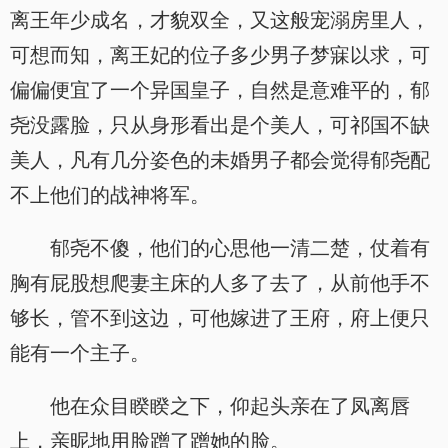
离王年少成名，才貌双全，又这般宠溺房里人，
可想而知，离王妃的位子多少男子梦寐以求，可
偏偏便宜了一个异国皇子，自然是意难平的，郁
尧没露脸，只从身形看出是个美人，可祁国不缺
美人，凡有几分姿色的未婚男子都会觉得郁尧配
不上他们的战神将军。
郁尧不傻，他们的心思他一清二楚，仗着有
胸有屁股想爬妻主床的人多了去了，从前他手不
够长，管不到这边，可他嫁进了王府，府上便只
能有一个主子。
他在众目睽睽之下，仰起头亲在了凤离唇
上，亲昵地用脸蹭了蹭她的脸。