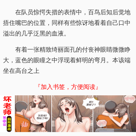
在队员惊愕失措的表情中，百鸟后知后觉地
捂住嘴巴的位置，同样有些惊讶地看着自己口中
溢出的几乎泛黑的血液。
有着一张精致绮丽面孔的付丧神眼睛微微睁
大，蓝色的眼瞳之中浮现着鲜明的弯月。本该端
坐在高台之上
『加入书签，方便阅读』