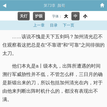
第73章 颜荀
关灯
护眼
大
中
小
字体：
上一章
目录
下一页
……该说不愧是天下五剑吗？加州清光忍不
住观察着这把总是在“不靠谱”和“可靠”之间徘徊的
太刀。
他们本丸是a丨级本丸，出阵所遭遇的时间
溯行军威胁性并不低，不管怎么样，三日月的确
是新锻出来的刀，所以包括加州清光在内，对于
由他来判断出阵时机什么的，都没有表现出不
满。