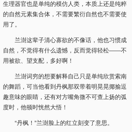
生理器官也是单纯的模仿人类，本质上还是纯粹
的自然元素集合体，不需要繁衍自然也不需要使
用了。
兰澍这辈子清心寡欲的不像话，他也习惯成
自然，不觉得有什么遗憾，反而觉得轻松——不
用被欲、望支配，多好啊！
兰澍词穷的想要解释自己只是单纯欣赏索南
的舞蹈，可当他看到丹枫那双带着明晃晃揶揄逗
趣意味的眼睛，还有对方嘴角微不可查上扬的弧
度时，他顿时恍然大悟！
“丹枫！”兰澍脸上的红立刻变了意思。