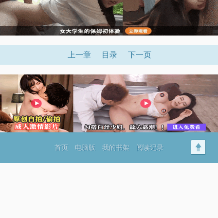
上一章
目录
下一页
首页
电脑版
我的书架
阅读记录