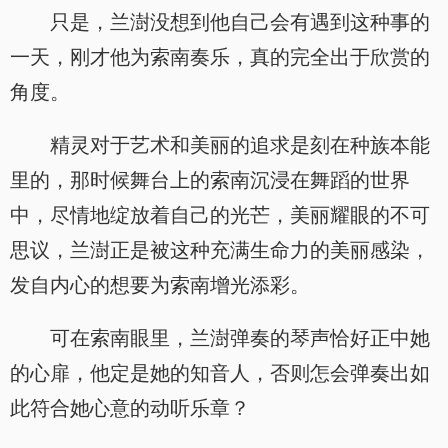
只是，兰澍没想到他自己会有遇到这种事的
一天，刚才他为索南奏乐，真的完全出于欣赏的
角度。
精灵对于艺术和美丽的追求是刻在种族本能
里的，那时候舞台上的索南沉浸在舞蹈的世界
中，尽情地绽放着自己的光芒，美丽耀眼的不可
思议，兰澍正是被这种充满生命力的美丽感染，
发自内心的想要为索南增光添彩。
可在索南眼里，兰澍弹奏的琴声恰好正中她
的心扉，他定是她的知音人，否则怎会弹奏出如
此符合她心意的动听乐章？