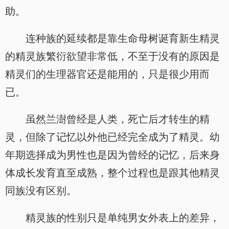
助。
连种族的延续都是靠生命母树诞育新生精灵
的精灵族繁衍欲望非常低，不至于没有的原因是
精灵们的生理器官还是能用的，只是很少用而
已。
虽然兰澍曾经是人类，死亡后才转生的精
灵，但除了记忆以外他已经完全成为了精灵。幼
年期选择成为男性也是因为曾经的记忆，后来身
体成长发育直至成熟，整个过程也是跟其他精灵
同族没有区别。
精灵族的性别只是单纯男女外表上的差异，