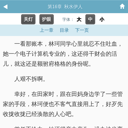
第16章 秋水伊人
关灯
护眼
大
中
小
字体：
上一章
目录
下一页
一看那账本，林珂同学心里就忍不住吐血，
她一个电子计算机专业的，这还得干财会的活
儿，就这还是额驸府格格的身份呢。
人艰不拆啊。
幸好，在田家时，跟在田妈身边学了一些管
家的手段，林珂便也不客气直接用上了，好歹先
收拢收拢已经涣散的人心吧。