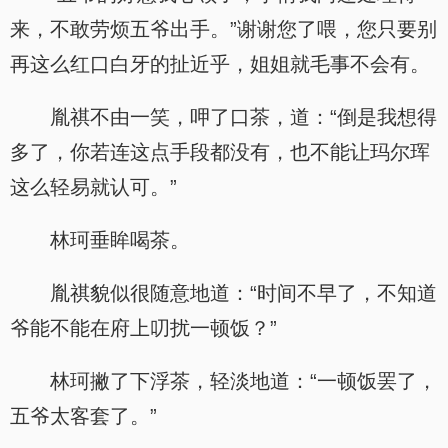
来，不敢劳烦五爷出手。”谢谢您了喂，您只要别
再这么红口白牙的扯近乎，姐姐就毛事不会有。
胤祺不由一笑，呷了口茶，道：“倒是我想得
多了，你若连这点手段都没有，也不能让玛尔珲
这么轻易就认可。”
林珂垂眸喝茶。
胤祺貌似很随意地道：“时间不早了，不知道
爷能不能在府上叨扰一顿饭？”
林珂撇了下浮茶，轻淡地道：“一顿饭罢了，
五爷太客套了。”