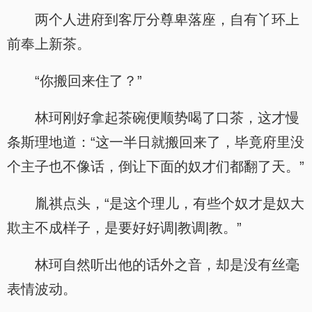
两个人进府到客厅分尊卑落座，自有丫环上
前奉上新茶。
“你搬回来住了？”
林珂刚好拿起茶碗便顺势喝了口茶，这才慢
条斯理地道：“这一半日就搬回来了，毕竟府里没
个主子也不像话，倒让下面的奴才们都翻了天。”
胤祺点头，“是这个理儿，有些个奴才是奴大
欺主不成样子，是要好好调|教调|教。”
林珂自然听出他的话外之音，却是没有丝毫
表情波动。