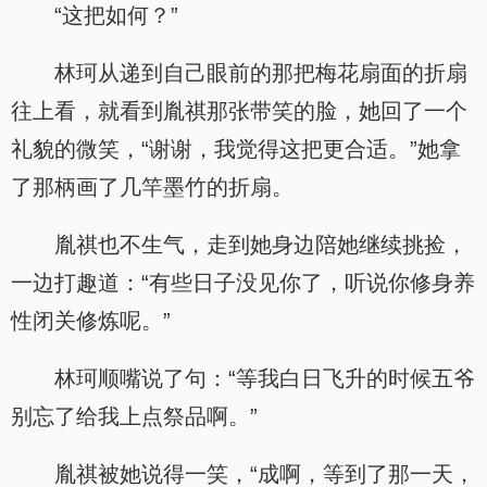
“这把如何？”
林珂从递到自己眼前的那把梅花扇面的折扇
往上看，就看到胤祺那张带笑的脸，她回了一个
礼貌的微笑，“谢谢，我觉得这把更合适。”她拿
了那柄画了几竿墨竹的折扇。
胤祺也不生气，走到她身边陪她继续挑捡，
一边打趣道：“有些日子没见你了，听说你修身养
性闭关修炼呢。”
林珂顺嘴说了句：“等我白日飞升的时候五爷
别忘了给我上点祭品啊。”
胤祺被她说得一笑，“成啊，等到了那一天，