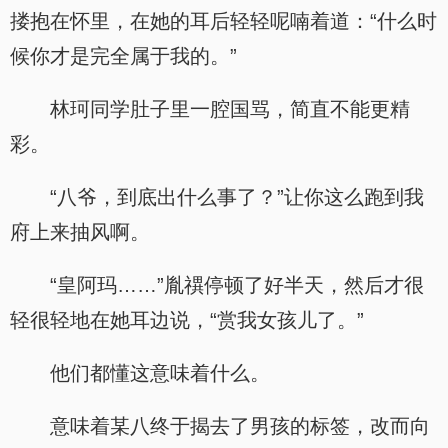
搂抱在怀里，在她的耳后轻轻呢喃着道：“什么时
候你才是完全属于我的。”
林珂同学肚子里一腔国骂，简直不能更精
彩。
“八爷，到底出什么事了？”让你这么跑到我
府上来抽风啊。
“皇阿玛……”胤禩停顿了好半天，然后才很
轻很轻地在她耳边说，“赏我女孩儿了。”
他们都懂这意味着什么。
意味着某八终于揭去了男孩的标签，改而向