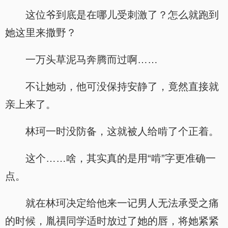
这位爷到底是在哪儿受刺激了？怎么就跑到
她这里来撒野？
一万头草泥马奔腾而过啊……
不让她动，他可没保持安静了，竟然直接就
亲上来了。
林珂一时没防备，这就被人给啃了个正着。
这个……啥，其实真的是用“啃”字更准确一
点。
就在林珂决定给他来一记男人无法承受之痛
的时候，胤禩同学适时放过了她的唇，将她紧紧