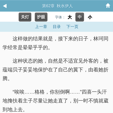
第62章 秋水伊人
关灯
护眼
大
中
小
字体：
上一章
目录
下一页
这样做的结果就是，接下来的日子，林珂同
学经常是晕晕乎乎的。
这种状态的她，自然是不适宜见外客的，被
蕴端贝子妥妥地保护在了自己的翼下，由着她折
腾。
“唉唉……格格，你别倒啊……”四喜一头汗
地搀扶着主子尽量让她走直了，别一时不慎就葳
到地上去。