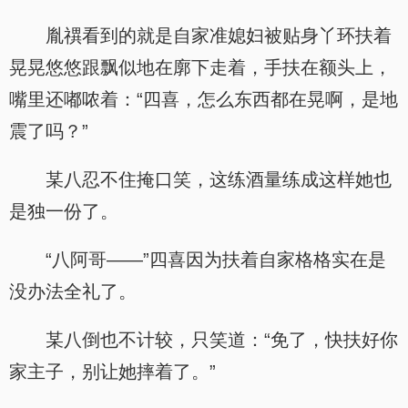
胤禩看到的就是自家准媳妇被贴身丫环扶着
晃晃悠悠跟飘似地在廓下走着，手扶在额头上，
嘴里还嘟哝着：“四喜，怎么东西都在晃啊，是地
震了吗？”
某八忍不住掩口笑，这练酒量练成这样她也
是独一份了。
“八阿哥——”四喜因为扶着自家格格实在是
没办法全礼了。
某八倒也不计较，只笑道：“免了，快扶好你
家主子，别让她摔着了。”