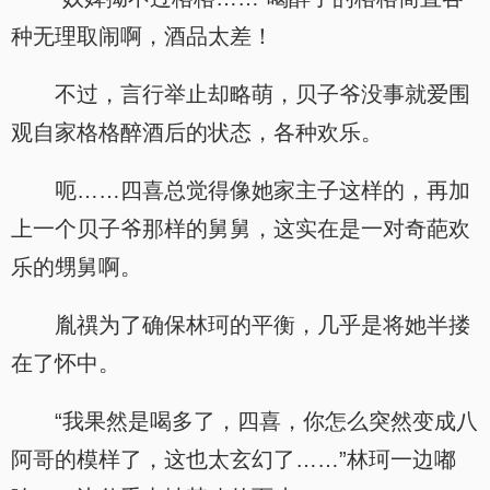
种无理取闹啊，酒品太差！
不过，言行举止却略萌，贝子爷没事就爱围
观自家格格醉酒后的状态，各种欢乐。
呃……四喜总觉得像她家主子这样的，再加
上一个贝子爷那样的舅舅，这实在是一对奇葩欢
乐的甥舅啊。
胤禩为了确保林珂的平衡，几乎是将她半搂
在了怀中。
“我果然是喝多了，四喜，你怎么突然变成八
阿哥的模样了，这也太玄幻了……”林珂一边嘟