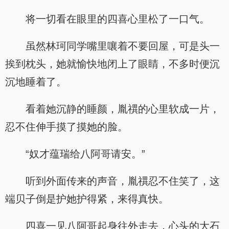
将一切看在眼里的四喜心里松了一口气。
虽然林珂同学嘴里嚷着不要回屋，可是头一
挨到枕头，她就愉快地闭上了眼睛，不多时便沉
沉地睡着了。
看着她沉静的睡颜，胤禩的心里软成一片，
忍不住伸手摸了摸她的脸。
“奴才蕴瑞给八阿哥请安。”
听到外面传来的声音，胤禩忍不住笑了，这
端贝子倒是护她护得紧，来得真快。
四喜一见八阿哥起身往外走去，心头的大石