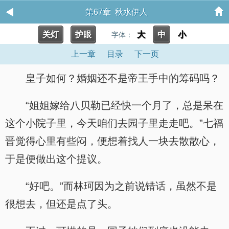
第67章 秋水伊人
关灯
护眼
大
中
小
字体：
上一章
目录
下一页
皇子如何？婚姻还不是帝王手中的筹码吗？
“姐姐嫁给八贝勒已经快一个月了，总是呆在
这个小院子里，今天咱们去园子里走走吧。”七福
晋觉得心里有些闷，便想着找人一块去散散心，
于是便做出这个提议。
“好吧。”而林珂因为之前说错话，虽然不是
很想去，但还是点了头。