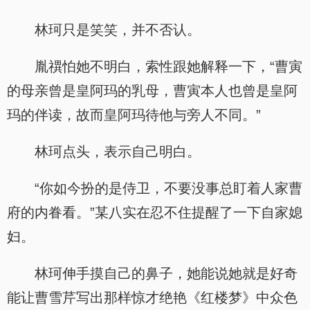
林珂只是笑笑，并不否认。
胤禩怕她不明白，索性跟她解释一下，“曹寅
的母亲曾是皇阿玛的乳母，曹寅本人也曾是皇阿
玛的伴读，故而皇阿玛待他与旁人不同。”
林珂点头，表示自己明白。
“你如今扮的是侍卫，不要没事总盯着人家曹
府的内眷看。”某八实在忍不住提醒了一下自家媳
妇。
林珂伸手摸自己的鼻子，她能说她就是好奇
能让曹雪芹写出那样惊才绝艳《红楼梦》中众色