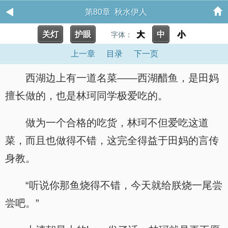
第80章 秋水伊人
关灯
护眼
大
中
小
字体：
上一章
目录
下一页
西湖边上有一道名菜——西湖醋鱼，是田妈
擅长做的，也是林珂同学极爱吃的。
做为一个合格的吃货，林珂不但爱吃这道
菜，而且也做得不错，这完全得益于田妈的言传
身教。
“听说你那鱼烧得不错，今天就给朕烧一尾尝
尝吧。”