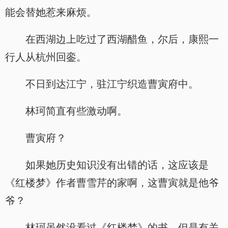
能会替她惹来麻烦。
在西湖边上吃过了西湖醋鱼，尔后，康熙一
行人从杭州回銮。
不日到达江宁，驻江宁织造曹寅府中。
林珂简直有些激动啊。
曹寅府？
如果她历史知识没有出错的话，这应该是
《红楼梦》作者曹雪芹的家啊，这曹寅就是他爷
爷？
林珂虽然没看过《红楼梦》的书，但是有关