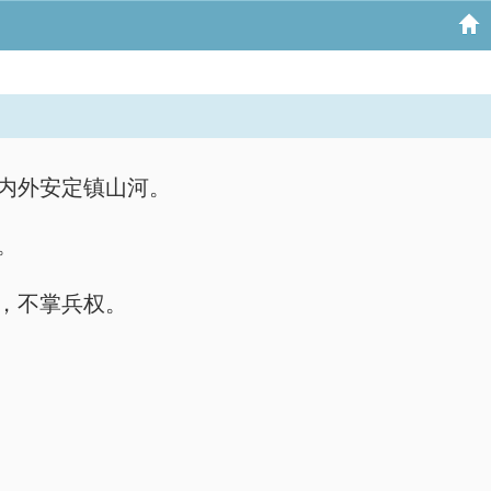
，内外安定镇山河。
。
事，不掌兵权。