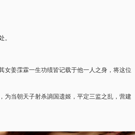
处。
，将其女姜霂霖一生功绩皆记载于他一人之身，将这位
謪国，为当朝天子射杀謪国遗姬，平定三监之乱，营建