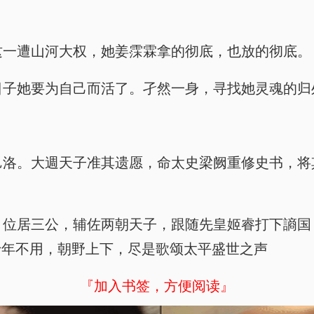
风，这一遭山河大权，她姜霂霖拿的彻底，也放的彻底。
后的日子她要为自己而活了。孑然一身，寻找她灵魂的归
病逝于邑洛。大週天子准其遗愿，命太史梁阙重修史书
勋卓著，位居三公，辅佐两朝天子，跟随先皇姬睿打下
十年不用，朝野上下，尽是歌颂太平盛世之声
『加入书签，方便阅读』