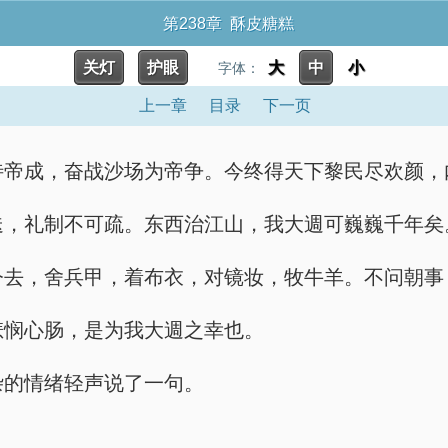
第238章 酥皮糖糕
关灯
护眼
大
中
小
字体：
上一章
目录
下一页
年之期待帝成，奋战沙场为帝争。今终得天下黎民尽欢颜
莫更迭，礼制不可疏。东西治江山，我大週可巍巍千年矣
万民。今去，舍兵甲，着布衣，对镜妆，牧牛羊。不问朝
素有悲悯心肠，是为我大週之幸也。
复杂的情绪轻声说了一句。