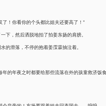
男子汉了！你看你的个头都比姐夫还要高了！”
比划了一下，然后洒脱地拍了拍姜东扬的肩膀。
不住泪水的滑落，不停的抱着姜霂霖抽泣着。
府以来，每年的年夜之时都要给那些流落在外的孩童救济
。
是跟着那个皇帝的！东扬要跟着姐夫回齐国去——呜呜—