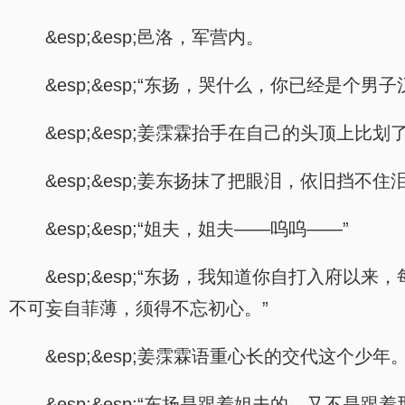
&esp;&esp;邑洛，军营内。
&esp;&esp;“东扬，哭什么，你已经是个
&esp;&esp;姜霂霖抬手在自己的头顶上
&esp;&esp;姜东扬抹了把眼泪，依旧挡
&esp;&esp;“姐夫，姐夫——呜呜——”
&esp;&esp;“东扬，我知道你自打入
不可妄自菲薄，须得不忘初心。”
&esp;&esp;姜霂霖语重心长的交代这个少年
&esp;&esp;“东扬是跟着姐夫的，又不