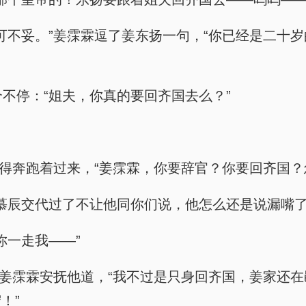
拉扯扯可不妥。”姜霂霖逗了姜东扬一句，“你已经是
哭个不停：“姐夫，你真的要回齐国去么？”
柏风也似得奔跑着过来，“姜霂霖，你要辞官？你要回齐
我都和慕辰交代过了不让他同你们说，他怎么还是说漏嘴
，你一走我——”
作甚，”姜霂霖安抚他道，“我不过是只身回齐国，姜
！”