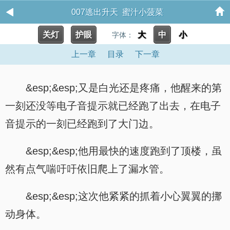
007逃出升天 蜜汁小菠菜
关灯
护眼
大
中
小
字体：
上一章
目录
下一章
&esp;&esp;又是白光还是疼痛，他醒来的第
一刻还没等电子音提示就已经跑了出去，在电子
音提示的一刻已经跑到了大门边。
&esp;&esp;他用最快的速度跑到了顶楼，虽
然有点气喘吁吁依旧爬上了漏水管。
&esp;&esp;这次他紧紧的抓着小心翼翼的挪
动身体。