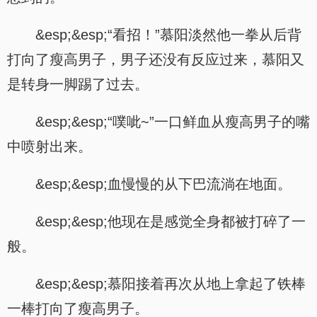
&esp;&esp;“看招！”慕阳淡然他一拳从后背
打向了瘦高男子，男子还没有反应过来，慕阳又
是转身一脚踢了过去。
&esp;&esp;“噗呲~”一口鲜血从瘦高男子的嘴
中喷射出来。
&esp;&esp;血慢慢的从下巴流淌在地面。
&esp;&esp;他现在是感觉全身都被打碎了一
般。
&esp;&esp;慕阳接着再次从地上拿起了铁棒
一棒打向了瘦高男子。