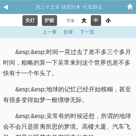
第三十五章 雄霸到来 吃呱群众
关灯
护眼
大
中
小
字体：
上一章
目录
下一页
&esp;&esp;时间一晃过去了差不多三个多月
时间，粗略的算一下吴常来到这个世界也差不多
快有十一个年头了。
&esp;&esp;地球的记忆已经开始模糊，甚至
有很多变得如梦一般缥缈无际。
&esp;&esp;吴常有的时候还想，所谓的地球
会不会只是匪夷所思的梦境。高楼大厦、汽车飞