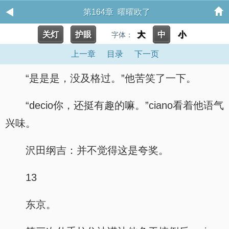
第164章 曜曜欧了
关灯
护眼
大
中
小
字体：
上一章
目录
下一页
“是是是，没及格过。”他苦笑了一下。
“decio你，还挺有趣的嘛。”ciano看着他语气
兴味。
沢田纲吉：并不觉得这是夸奖。
13
东京。