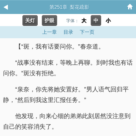
第251章 梨花疏影
关灯
护眼
大
中
小
字体：
上一章
目录
下一页
【“斑，我有话要问你。”春奈道。
“战事没有结束，等晚上再聊。到时我也有话
问你。”斑没有拒绝。
“泉奈，你先将她安置好。”男人语气回归平
静，“然后到我这里汇报任务。”
他发现，向来心细的弟弟此刻居然没注意到
自己的笑容消失了。