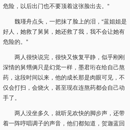
危险，以后出门也不要顶着这张脸出去。”
魏瑾舟点头，一把抹了脸上的泪，“蓝姐姐是
好人，她救了舅舅，她还救了我，我不会让她有
危险的。”
两人很快说完，很快又恢复平静，似乎刚刚
深情的舅甥俩只是幻觉一样，墨君珩在给自己熬
药，这段时间以来，他的成长那是肉眼可见，不
仅会打扫，会烧火，甚至现在连熬药都会自己动
手了。
两人没坐多久，就听见欢快的脚步声，还带
着一阵哼唱调子的声音，他们都知道，贺迦蓝回