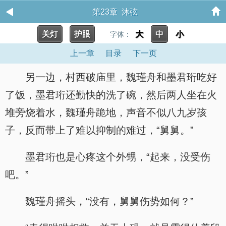
第23章 沐弦
关灯
护眼
大
中
小
字体：
上一章
目录
下一页
另一边，村西破庙里，魏瑾舟和墨君珩吃好
了饭，墨君珩还勤快的洗了碗，然后两人坐在火
堆旁烧着水，魏瑾舟跪地，声音不似八九岁孩
子，反而带上了难以抑制的难过，“舅舅。”
墨君珩也是心疼这个外甥，“起来，没受伤
吧。”
魏瑾舟摇头，“没有，舅舅伤势如何？”