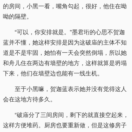
的房间，小黑一看，嘴角勾起，很好，他住在呦
呦的隔壁。
“可以，你安排就是。”墨君珩的心思不贺迦
蓝并不懂，她这样安排是因为这破庙的主体不知
道是不是牢固，她怕有一天会突然倒塌，所以她
和舟儿住在两边有墙壁的地方，这样就算是坍塌
下来，他们在墙壁边也能有一线生机。
至于小黑嘛，贺迦蓝表示她并没有觉得这人
会在这地方待多久。
“破庙分了三间房间，剩下的就直接空起来，
这样方便堆药。厨房也要重新做，但是这修房子