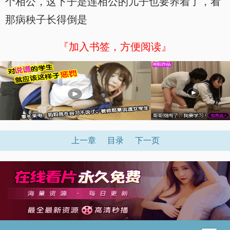
个相公，这下子是连相公的儿子也要养着了，看
那病秧子长得倒是
『加入书签，方便阅读』
上一章
目录
下一页