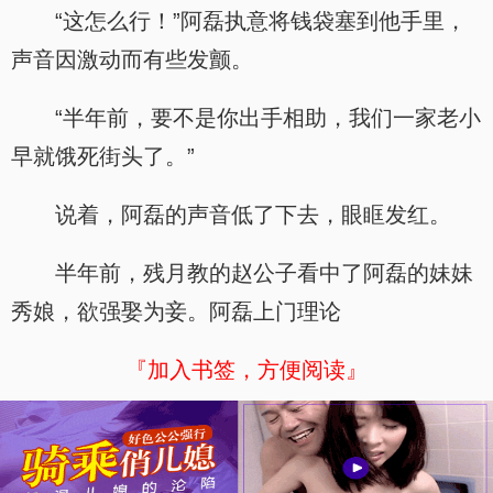
“这怎么行！”阿磊执意将钱袋塞到他手里，
声音因激动而有些发颤。
“半年前，要不是你出手相助，我们一家老小
早就饿死街头了。”
说着，阿磊的声音低了下去，眼眶发红。
半年前，残月教的赵公子看中了阿磊的妹妹
秀娘，欲强娶为妾。阿磊上门理论
『加入书签，方便阅读』