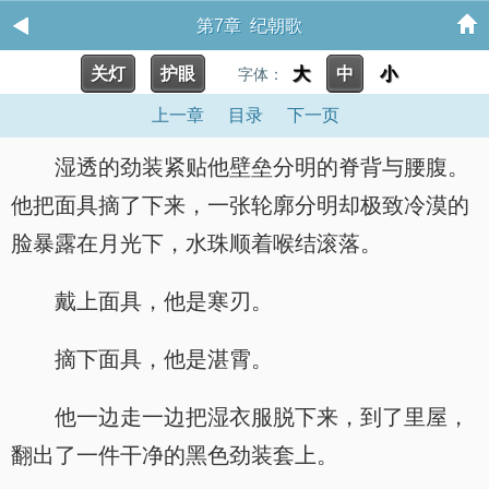
第7章 纪朝歌
关灯
护眼
大
中
小
字体：
上一章
目录
下一页
湿透的劲装紧贴他壁垒分明的脊背与腰腹。
他把面具摘了下来，一张轮廓分明却极致冷漠的
脸暴露在月光下，水珠顺着喉结滚落。
戴上面具，他是寒刃。
摘下面具，他是湛霄。
他一边走一边把湿衣服脱下来，到了里屋，
翻出了一件干净的黑色劲装套上。