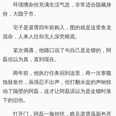
环境嘈杂但充满生活气息，非常适合隐藏身
份，大隐于市。
宅子是湛霄四年前购入，图的就是这里鱼龙
混杂，人来人往却无人深究根底。
某次偶遇，他随口说了句自己是走镖的，阿
磊信以为真，直到现在。
两年前，他执行任务回到这里，再一次寒髓
蚀脉发作，虽强忍不出声，但打翻水盆的声响惊
动了隔壁的阿磊，这才让阿磊误以为是走镖时落
下的旧伤。
打开门，阿磊一脸担忧，瞧见湛霄虽面色苍