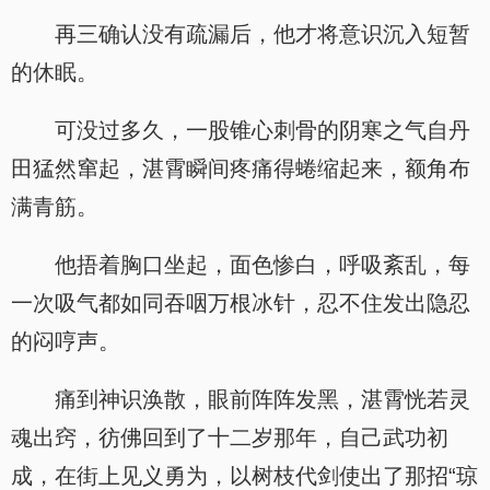
再三确认没有疏漏后，他才将意识沉入短暂
的休眠。
可没过多久，一股锥心刺骨的阴寒之气自丹
田猛然窜起，湛霄瞬间疼痛得蜷缩起来，额角布
满青筋。
他捂着胸口坐起，面色惨白，呼吸紊乱，每
一次吸气都如同吞咽万根冰针，忍不住发出隐忍
的闷哼声。
痛到神识涣散，眼前阵阵发黑，湛霄恍若灵
魂出窍，彷佛回到了十二岁那年，自己武功初
成，在街上见义勇为，以树枝代剑使出了那招“琼