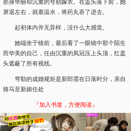
那身华丽却沉重的穹勒嫁衣。在盖头落下前，她
屏退左右，就着温水，将药丸吞了进去。
起初体内并无异样，没什么大感觉。
她端坐于镜前，最后看了一眼镜中那个陌生
而华美的自己，任由沉重的凤冠压上头顶，红盖
头遮蔽了所有视线。
穹勒的成婚规矩是新郎需在日落时分，亲自
骑马至新娘住处
『加入书签，方便阅读』