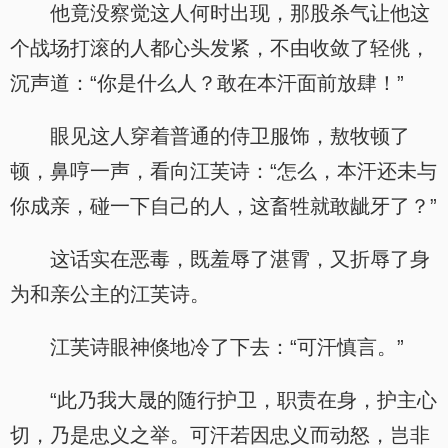
他竟没察觉这人何时出现，那股杀气让他这
个战场打滚的人都心头发紧，不由收敛了轻佻，
沉声道：“你是什么人？敢在本汗面前放肆！”
眼见这人穿着普通的侍卫服饰，敖牧顿了
顿，鼻哼一声，看向江芙诗：“怎么，本汗还未与
你成亲，碰一下自己的人，这畜牲就敢龇牙了？”
这话实在恶毒，既羞辱了湛霄，又折辱了身
为和亲公主的江芙诗。
江芙诗眼神倏地冷了下去：“可汗慎言。”
“此乃我大晟的随行护卫，职责在身，护主心
切，乃是忠义之举。可汗若因忠义而动怒，岂非