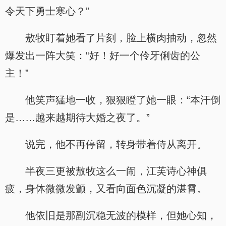
令天下勇士寒心？”
敖牧盯着她看了片刻，脸上横肉抽动，忽然
爆发出一阵大笑：“好！好一个伶牙俐齿的公
主！”
他笑声猛地一收，狠狠瞪了她一眼：“本汗倒
是……越来越期待大婚之夜了。”
说完，他不再停留，转身带着侍从离开。
半夜三更被敖牧这么一闹，江芙诗心神俱
疲，身体微微发颤，又看向面色沉凝的湛霄。
他依旧是那副沉稳无波的模样，但她心知，