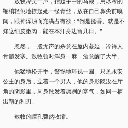
敖牧冷笑一声，抬起手中的马鞭，用冰冷的
鞭梢轻佻地撩起她一缕青丝，放在自己鼻尖前嗅
闻，眼神浑浊而充满占有欲：“倒是挺香。就是不
知这细皮嫩肉，能在本汗身边留几日。”
忽然，一股无声的杀意在屋内蔓延，冷得人
骨髓发寒。敖牧顿时浑身一麻，酒意醒了大半。
他猛地松开手，警惕地环视一圈。只见永安
公主的身后，立着一个男人，他的身影隐没在厅
角的阴影里，周身散发着凛冽的寒气，如同一柄
出鞘的利刃。
敖牧的瞳孔骤然收缩。