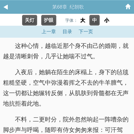
第68章 纪朝歌
关灯
护眼
大
中
小
字体：
上一章
目录
下一页
这种心情，越临近那个身不由己的婚期，就
越是清晰刺骨，几乎让她喘不过气。
入夜后，她躺在陌生的床榻上，身下的毡毯
粗糙坚硬，空气中弥漫着挥之不去的牛羊膻气，
这一切都让她辗转反侧，从肌肤到骨髓都在无声
地抗拒着此地。
不料，二更时分，院外忽然响起一阵嘈杂的
脚步声与呼喝，随即有侍女匆匆来报：可汗驾