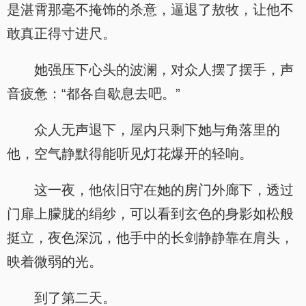
是湛霄那毫不掩饰的杀意，逼退了敖牧，让他不
敢真正得寸进尺。
她强压下心头的波澜，对众人摆了摆手，声
音疲惫：“都各自歇息去吧。”
众人无声退下，屋内只剩下她与角落里的
他，空气静默得能听见灯花爆开的轻响。
这一夜，他依旧守在她的房门外廊下，透过
门扉上朦胧的绢纱，可以看到玄色的身影如松般
挺立，夜色深沉，他手中的长剑静静靠在肩头，
映着微弱的光。
到了第二天。