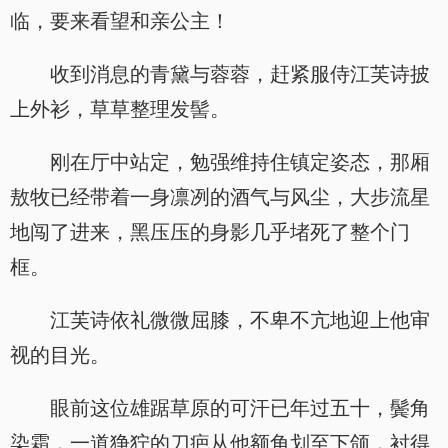
临，要来看望和亲公主！
收到消息的青黛与蓉蓉，赶紧服侍江芙诗披
上外衫，草草整理发髻。
刚在厅中站定，勉强维持住镇定姿态，那厢
敖牧已经带着一身凛冽的酒气与风尘，大步流星
地闯了进来，黑压压的身影几乎堵死了整个门
框。
江芙诗依礼微微屈膝，不卑不亢地迎上他审
视的目光。
眼前这位雄踞草原的可汗已年过五十，鬓角
染霜，一道狰狞的刀疤从他额角划至下颌，衬得