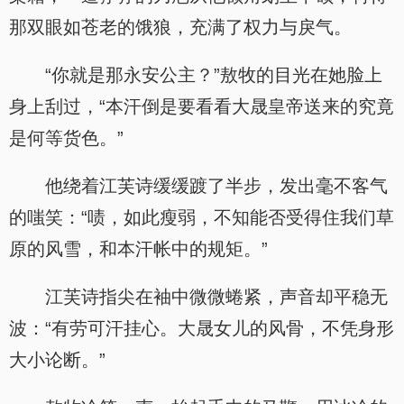
那双眼如苍老的饿狼，充满了权力与戾气。
“你就是那永安公主？”敖牧的目光在她脸上
身上刮过，“本汗倒是要看看大晟皇帝送来的究竟
是何等货色。”
他绕着江芙诗缓缓踱了半步，发出毫不客气
的嗤笑：“啧，如此瘦弱，不知能否受得住我们草
原的风雪，和本汗帐中的规矩。”
江芙诗指尖在袖中微微蜷紧，声音却平稳无
波：“有劳可汗挂心。大晟女儿的风骨，不凭身形
大小论断。”