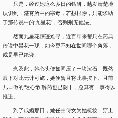
只是，经过她这么多日的钻研，越发清楚地
认识到，湛霄所中的寒毒，若想根除，只能求助
于那传说中的‘九星花’，否则别无他法。
然而九星花踪迹难寻，近百年来都只在药典
传说中昙花一现，如今更不知在世间哪个角落，
或是早已绝迹。
念及此，她心头便如同压了一块沉石。既然
眼下对此无计可施，她便暂且将此事按下。且前
几日做的‘迷心散’解药也已阴干，总算有一事得以
推进。
到了成婚那日，她任由侍女为她梳妆，穿上