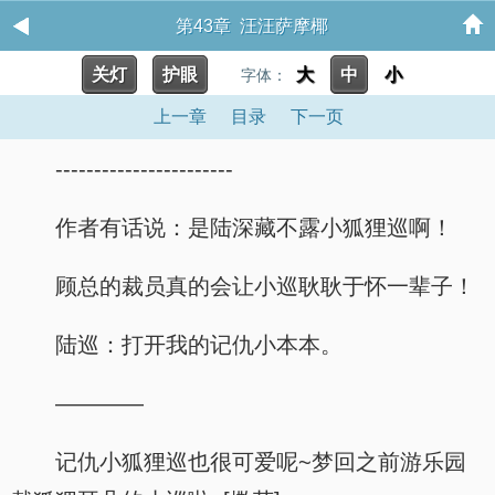
第43章 汪汪萨摩椰
关灯
护眼
大
中
小
字体：
上一章
目录
下一页
-----------------------
作者有话说：是陆深藏不露小狐狸巡啊！
顾总的裁员真的会让小巡耿耿于怀一辈子！
陆巡：打开我的记仇小本本。
————
记仇小狐狸巡也很可爱呢~梦回之前游乐园