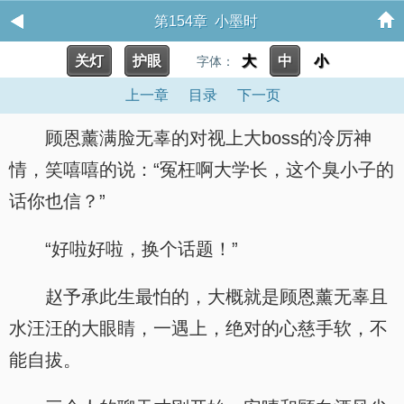
第154章 小墨时
关灯
护眼
大
中
小
字体：
上一章
目录
下一页
顾恩薰满脸无辜的对视上大boss的冷厉神
情，笑嘻嘻的说：“冤枉啊大学长，这个臭小子的
话你也信？”
“好啦好啦，换个话题！”
赵予承此生最怕的，大概就是顾恩薰无辜且
水汪汪的大眼睛，一遇上，绝对的心慈手软，不
能自拔。