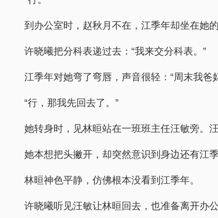
到办公室时，赵秋月不在，江季年却坐在她
许晓曦把分科表递过去：“我来交分科表。”
江季年对她弯了弯唇，声音很轻：“周末我爸
“行，那我先回去了。”
她转身时，见林晅站在一班班主任汪敏旁。
她本想把头撇开，却突然意识到身边还有江
林晅神色平静，仿佛根本没看到江季年。
许晓曦听见汪敏让林晅回去，也准备离开办