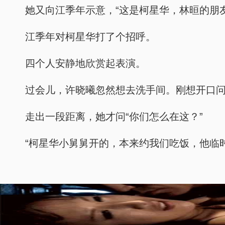
她又向江季年示意，“这是柯星华，林晅的朋友
江季年对柯星华打了个招呼。
四个人安静地欣赏起表演。
过会儿，许晓曦忽然想去洗手间。刚想开口问
走出一段距离，她才问“你们怎么在这？”
“柯星华小舅舅开的，本来约我们吃饭，他临