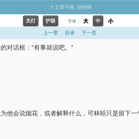
十五章手账 谷物碗
关灯
护眼
大
中
小
字体：
上一章
目录
下一页
的对话框：“有事就说吧。”
以为他会说烟花，或者解释什么，可林晅只是留下一