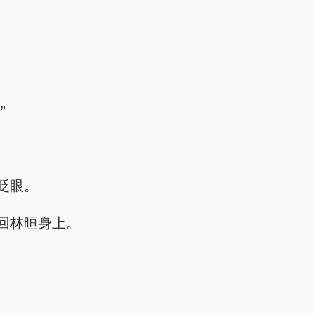
”
眨眼。
回林晅身上。