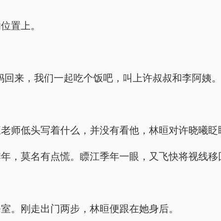
的位置上。
妈回来，我们一起吃个饭吧，叫上许叔叔和李阿姨。
汪老师低头写着什么，并没有看他，林晅对许晓曦眨
季年，莫名有点慌。瞟江季年一眼，又飞快将视线移
公室。刚走出门两步，林晅便跟在她身后。