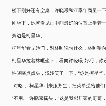
楼下刚好还有空桌，许晓曦和江季年商量一
刚坐下，她就看见正中间最好的位置上坐着
旁边是柯星华。
柯星华看见她们，对林晅说句什么，林晅望
柯星华拉着林晅坐下，看向许晓曦“好巧，你
许晓曦点点头，浅浅笑了一下，“你是柯星华。
“对咯，”柯星华叫来服务生，把菜单递给他们
“不用。”许晓曦摇头，“这是我邻居家的哥哥