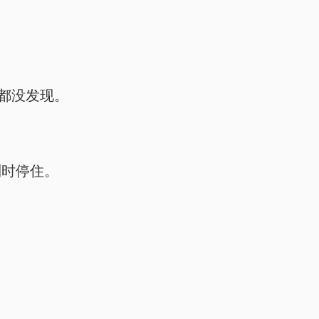
妈都没发现。
到时停住。