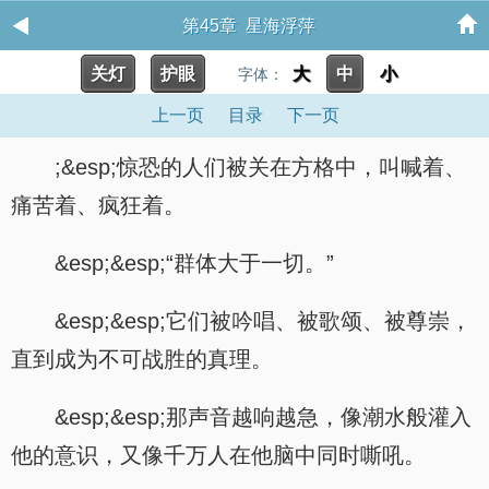
第45章 星海浮萍
关灯
护眼
大
中
小
字体：
上一页
目录
下一页
;&esp;惊恐的人们被关在方格中，叫喊着、
痛苦着、疯狂着。
&esp;&esp;“群体大于一切。”
&esp;&esp;它们被吟唱、被歌颂、被尊崇，
直到成为不可战胜的真理。
&esp;&esp;那声音越响越急，像潮水般灌入
他的意识，又像千万人在他脑中同时嘶吼。