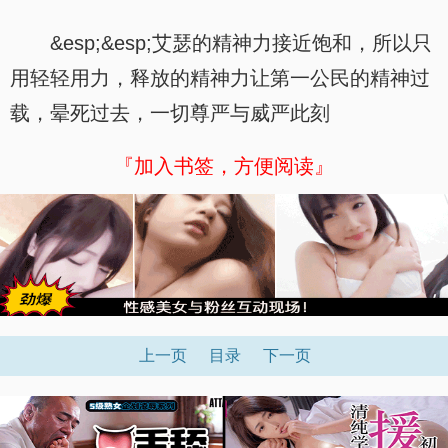
&esp;&esp;艾瑟的精神力接近饱和，所以只
用轻轻用力，释放的精神力让第一公民的精神过
载，晕死过去，一切尊严与威严此刻
『加入书签，方便阅读』
上一页
目录
下一页