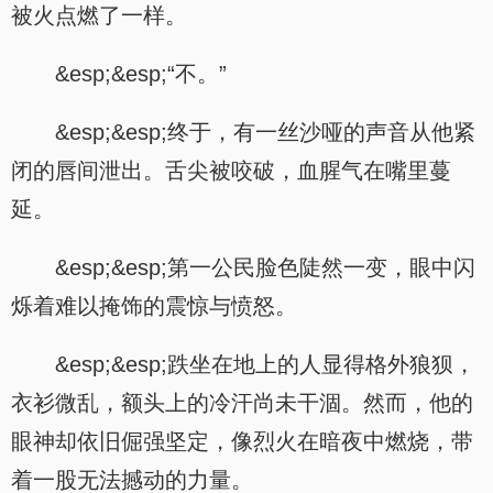
被火点燃了一样。
&esp;&esp;“不。”
&esp;&esp;终于，有一丝沙哑的声音从他紧
闭的唇间泄出。舌尖被咬破，血腥气在嘴里蔓
延。
&esp;&esp;第一公民脸色陡然一变，眼中闪
烁着难以掩饰的震惊与愤怒。
&esp;&esp;跌坐在地上的人显得格外狼狈，
衣衫微乱，额头上的冷汗尚未干涸。然而，他的
眼神却依旧倔强坚定，像烈火在暗夜中燃烧，带
着一股无法撼动的力量。