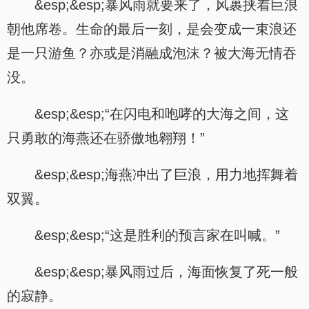
&esp;&esp;暴风雨就要来了，风裹挟着巨浪
朝他席卷。生命的最后一刻，是会变成一束浪还
是一只游鱼？亦或是消融成泡沫？被大海无情吞
没。
&esp;&esp;“在闪电和咆哮的大海之间，这
只勇敢的海燕还在骄傲地翱翔！”
&esp;&esp;海燕冲出了巨浪，用力地挥舞着
双翼。
&esp;&esp;“这是胜利的预言家在叫喊。”
&esp;&esp;暴风雨过后，海面恢复了死一般
的寂静。