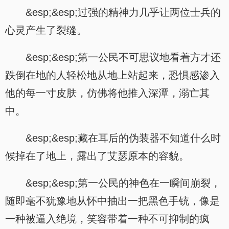
&esp;&esp;过强的精神力几乎让两位士兵的
心灵产生了裂缝。
&esp;&esp;第一公民不可思议地看着方才还
跌倒在地的人轻松地从地上站起来，恐惧感渗入
他的每一寸皮肤，仿佛将他推入深潭，溺亡其
中。
&esp;&esp;藏在耳后的伪装器不知道什么时
候掉在了地上，露出了艾瑟原本的容貌。
&esp;&esp;第一公民的神色在一瞬间崩裂，
随即毫不犹豫地从怀中抽出一把黑色手铳，像是
一种被逼入绝境，笑容带着一种不可抑制的疯