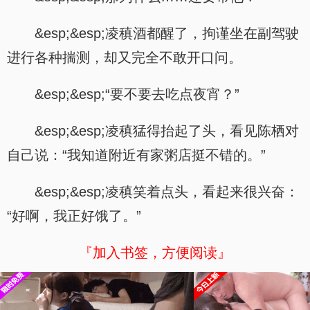
&esp;&esp;凌稹酒都醒了，拘谨坐在副驾驶
进行各种揣测，却又完全不敢开口问。
&esp;&esp;“要不要去吃点夜宵？”
&esp;&esp;凌稹猛得抬起了头，看见陈栖对
自己说：“我知道附近有家粥店挺不错的。”
&esp;&esp;凌稹笑着点头，看起来很兴奋：
“好啊，我正好饿了。”
『加入书签，方便阅读』