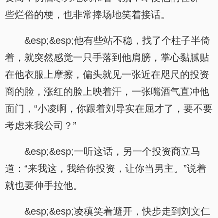
些烂俗的梗，也非常捧场地笑着接话。
&esp;&esp;他有些站不稳，找了个柱子半倚
着，就突然感觉一只手落到他肩膀，掌心黏腻贴
在他衣服上摩擦，偏头就见一张近在咫尺的投资
商的脸，涨红的脸上映着汗，一张嘴酒气直冲他
面门，“小凌啊，你跟着刘导实在屈才了，要不要
考虑来我公司？”
&esp;&esp;一听这话，另一个投资商立马
道：“来我这，我给你投资，让你当男主。”说着
就也要伸手拉他。
&esp;&esp;凌稹笑着避开，快步走到刘文仁