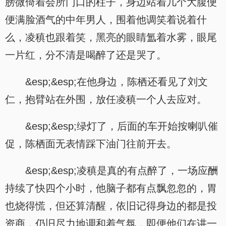
膀微倚着会所门口的柱子，身边站着几个大腹便
便满脸酒气的中年男人，围着他调笑着说着什
么，凌稹也跟着笑，黑亮的眼睛氲着水雾，眼尾
一片红，分不清是喝醉了还是哭了。
&esp;&esp;在他身边，陈栖还看见了刘文
仁，抱臂站在外围，放任凌稹一个人去应对。
&esp;&esp;绿灯了，后面的车开始按喇叭催
促，陈栖面无表情踩下油门往前开去。
&esp;&esp;凌稹是真的有点醉了，一场应酬
持续了快四个小时，他脑子都有点飘忽忽的，胃
也烧得慌，但还算清醒，依旧记得身边的都是投
资商，仍旧尽力地调和着气氛，即便他们在讲一