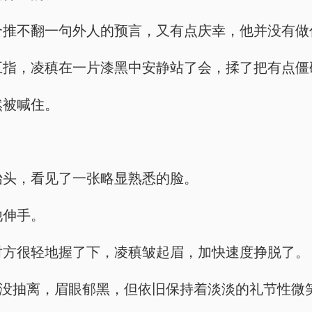
听话迎合推不翻一句外人的预言，又有点庆幸，他并没
手不见五指，凌稹在一片漆黑中安静站了会，揉了把有点
突然被喊住。
凌稹抬头，看见了一张略显熟悉的脸。
他伸手。
心被对方很轻地握了下，凌稹皱起眉，加快速度挣脱了。
他情绪还没抽离，眉眼郁黑，但依旧保持着淡淡的礼节性微