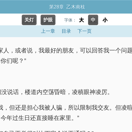
第28章 乙木南枝
关灯
护眼
大
中
小
字体：
上一章
目录
下一页
最重要的家人，或者说，我最好的朋友，可以回答我一个
你们呢？”
段时间没说话，楼道内空荡昏暗，凌稹眼神凌厉。
聪明放心我，但还是担心我被人骗，所以限制我交友。但
今年过生日还直接睡在家里。”