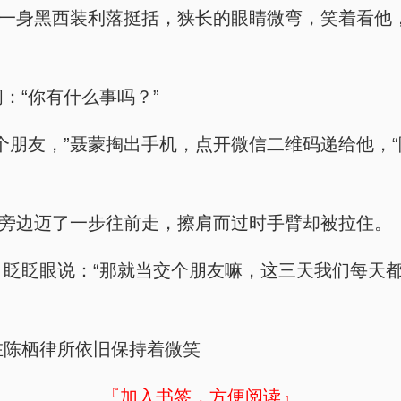
，”聂蒙一身黑西装利落挺括，狭长的眼睛微弯，笑着
问：“你有什么事吗？”
，想交个朋友，”聂蒙掏出手机，点开微信二维码递给
”凌稹往旁边迈了一步往前走，擦肩而过时手臂却被拉住。
看向他，眨眨眼说：“那就当交个朋友嘛，这三天我们每
及在陈栖律所依旧保持着微笑
『加入书签，方便阅读』