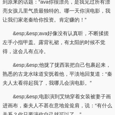
到原来的话题：“ava你很漂亮，是我见过所有漂
亮女孩儿里气质最独特的。哪一天你演电影，我
让我们家老秦给你投资。肯定赚的！”
&esp;&esp;ava好像没有认真听，不断揉搓
左手小指甲盖。露背礼裙，有太阳的时候不觉
得，这会儿有点冷。
&esp;&esp;他拢了拢西装把自己包裹起来，
熟悉的古龙水味道安抚着他，平淡地回复道：“秦
夫人太看得起我了，我哪儿会演电影。”
&esp;&esp;电影演到艾纳穿着女装被妻子画
进画布，秦夫人不甚在意地耸耸肩，说：“有什么
关系？你只要演你自己就可以了。”