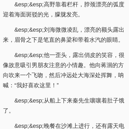
&esp;&esp;高野靠着栏杆，脖颈漂亮的弧度
迎着海面斑驳的光，朦胧发亮。
&esp;&esp;刘海微微凌乱，漂亮的额头露出
来，眉骨之下是笔直的鼻梁和带着水汽的眼睛。
&esp;&esp;他一歪头，露出俏皮的笑容，很
像故意吸引男朋友注意的小情趣。他向蒋洄的方
向吹来一个飞吻，然后冲远处大海深处挥舞，呐
喊：“我好喜欢这里！”
&esp;&esp;从船上下来秦先生嚷嚷着肚子饿
了。
&esp;&esp;晚餐在沙滩上进行，还有露天电