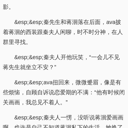
影。
&esp;&esp;秦先生和蒋洄落在后面，ava披
着蒋洄的西装跟秦夫人闲聊，时不时分神，在人
群里寻找。
&esp;&esp;秦夫人开他玩笑，“一会儿不见
蒋先生就坐立不安？”
&esp;&esp;ava扭回来，微微蹙眉，像是有
些烦恼，自顾自诉说恋爱期的不满：“他有时候闭
关画画，我总见不着人。”
&esp;&esp;秦夫人一愣，没听说蒋洄爱画画
啊。也许是自己不知道蒋洄私下的生活，她换了