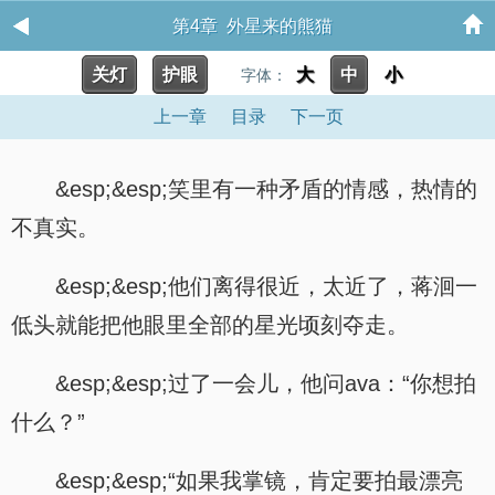
第4章 外星来的熊猫
关灯
护眼
大
中
小
字体：
上一章
目录
下一页
&esp;&esp;笑里有一种矛盾的情感，热情的
不真实。
&esp;&esp;他们离得很近，太近了，蒋洄一
低头就能把他眼里全部的星光顷刻夺走。
&esp;&esp;过了一会儿，他问ava：“你想拍
什么？”
&esp;&esp;“如果我掌镜，肯定要拍最漂亮