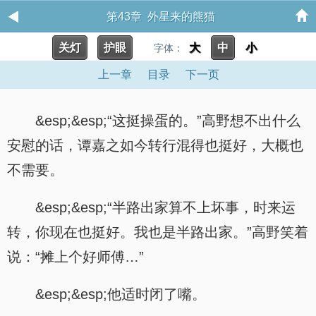
第43章 外星来的熊猫
关灯
护眼
大
中
小
字体：
上一章
目录
下一页
&esp;&esp;“这挺操蛋的。”高野想不出什么
安慰的话，谭嘉之如今转行混得也挺好，大概也
不需要。
&esp;&esp;“半路出家算不上坏事，时来运
转，你现在也挺好。我也是半路出家。”高野笑着
说：“摊上个好师傅…”
&esp;&esp;他适时闭了嘴。