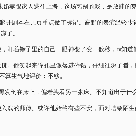
要劝说未婚妻跟家人逃往上海，这场离别的戏，是放肆的克
小灶，他翻开剧本在几页重点做了标记。高野的表演经验
放凉了。
站在原地，盯着镜子里的自己，眼神变了变。数秒，ni
被绷的上挑。他笑起来瞳孔里像落进碎钻，仔细往深了
，不算生气地评价：不够。
，揉乱了黑发倒在床上，偏着头看另一张床。不知道出于
没有教他入戏的师傅。或许他始终有些不安，面对嘈杂