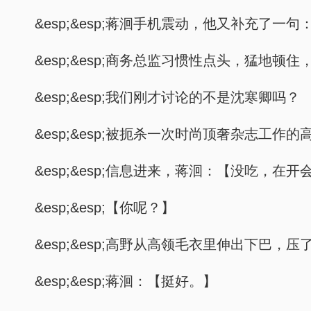
&esp;&esp;蒋洄手机震动，他又补充了一
&esp;&esp;商务总监习惯性点头，猛地顿
&esp;&esp;我们刚才讨论的不是沈寒卿吗？
&esp;&esp;被扼杀一次时尚顶奢杂志工
&esp;&esp;信息进来，蒋洄：【没吃，在开
&esp;&esp;【你呢？】
&esp;&esp;高野从高领毛衣里伸出下
&esp;&esp;蒋洄：【挺好。】