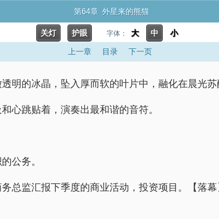
第64章 外星来的熊猫
关灯
护眼
大
中
小
字体：
上一章
目录
下一页
明，清澈透明的冰晶，坠入厚而软的叶片中，融化在晨
，呼吸和心跳贴着，演奏出最和谐的音符。
堆积的公务。
沉默，商务总监汇报下季度的商业活动，投资项目。【