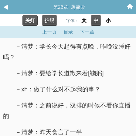
第26章 薄荷栗
关灯
护眼
大
中
小
字体：
上一页
目录
下一章
－清梦：学长今天起得有点晚，昨晚没睡好
吗？
－清梦：要给学长道歉来着[鞠躬]
－xh：做了什么对不起我的事？
－清梦：之前说好，双排的时候不看你直播
的
－清梦：昨天食言了一半